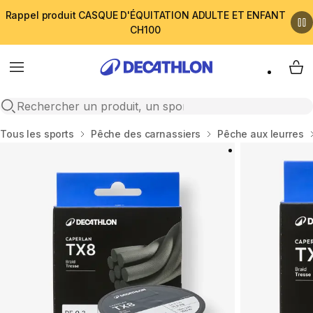
Rappel produit CASQUE D'ÉQUITATION ADULTE ET ENFANT
CH100
Menu
My 
Open search
Accueil
Tous les sports
Pêche des carnassiers
Pêche aux leurres