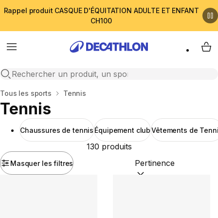
Rappel produit CASQUE D'ÉQUITATION ADULTE ET ENFANT
CH100
Menu
My 
Open search
Accueil
Tous les sports
Tennis
Tennis
Chaussures de tennis
Équipement club
Vêtements de Tenn
130 produits
Masquer les filtres
Trier par :
(optional)