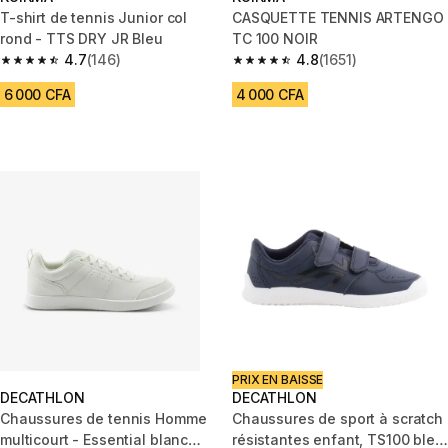
T-shirt de tennis Junior col
CASQUETTE TENNIS ARTENGO
rond - TTS DRY JR Bleu
TC 100 NOIR
4.7
(146)
4.8
(1651)
4.7 out of 5 stars from 146 reviews
4.8 out of 5 stars from 1651 rev
6 000 CFA
4 000 CFA
PRIX EN BAISSE
DECATHLON
DECATHLON
Chaussures de tennis Homme
Chaussures de sport à scratch
multicourt - Essential blanc
résistantes enfant, TS100 bleu