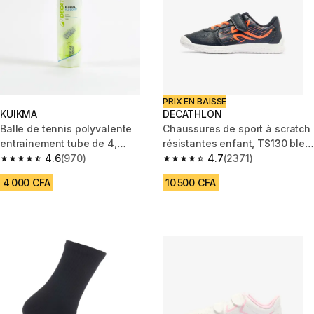
PRIX EN BAISSE
KUIKMA
DECATHLON
Balle de tennis polyvalente
Chaussures de sport à scratch
entrainement tube de 4,
résistantes enfant, TS130 bleu
Kuikma All Court
4.6
(970)
et orange
4.7
(2371)
4.6 out of 5 stars from 970 reviews
4.7 out of 5 stars from 2371 re
4 000 CFA
10 500 CFA