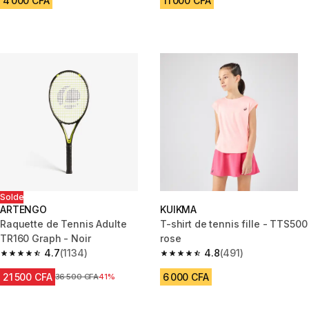
4 000 CFA
11 000 CFA
Solde
ARTENGO
KUIKMA
Raquette de Tennis Adulte
T-shirt de tennis fille - TTS500
TR160 Graph - Noir
rose
4.7
(1134)
4.8
(491)
4.7 out of 5 stars from 1134 reviews
4.8 out of 5 stars from 491 rev
21 500 CFA
6 000 CFA
Prix avant réduction
36 500 CFA
41%