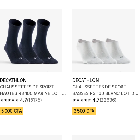
DECATHLON
DECATHLON
CHAUSSETTES DE SPORT
CHAUSSETTES DE SPORT
HAUTES RS 160 MARINE LOT DE
BASSES RS 160 BLANC LOT DE
3
4.7
(18175)
3.
4.7
(22636)
4.7 out of 5 stars from 18175 reviews
4.7 out of 5 stars from 22636 
5 000 CFA
3 500 CFA