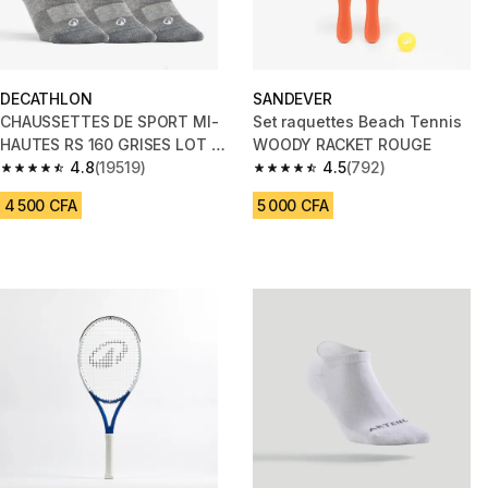
DECATHLON
SANDEVER
CHAUSSETTES DE SPORT MI-
Set raquettes Beach Tennis
HAUTES RS 160 GRISES LOT DE
WOODY RACKET ROUGE
3.
4.8
(19519)
4.5
(792)
4.8 out of 5 stars from 19519 reviews
4.5 out of 5 stars from 792 rev
4 500 CFA
5 000 CFA