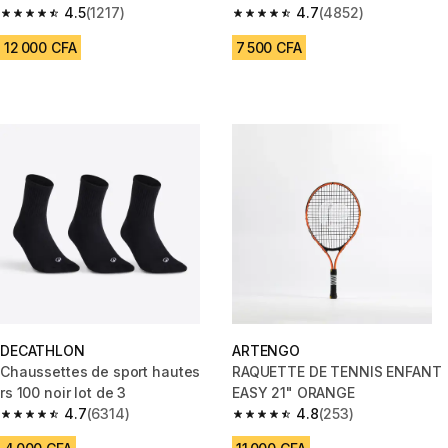
cassé
4.5
(1217)
marine et noir
4.7
(4852)
4.5 out of 5 stars from 1217 reviews
4.7 out of 5 stars from 4852 re
12 000 CFA
7 500 CFA
DECATHLON
ARTENGO
Chaussettes de sport hautes
RAQUETTE DE TENNIS ENFANT
rs 100 noir lot de 3
EASY 21" ORANGE
4.7
(6314)
4.8
(253)
4.7 out of 5 stars from 6314 reviews
4.8 out of 5 stars from 253 rev