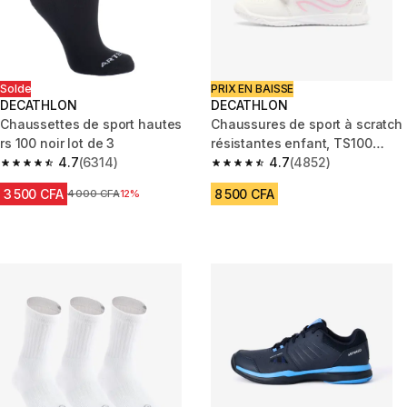
Solde
PRIX EN BAISSE
DECATHLON
DECATHLON
Chaussettes de sport hautes
Chaussures de sport à scratch
rs 100 noir lot de 3
résistantes enfant, TS100
4.7
(6314)
blanc rose
4.7
(4852)
4.7 out of 5 stars from 6314 reviews
4.7 out of 5 stars from 4852 re
3 500 CFA
8 500 CFA
Prix avant réduction
4 000 CFA
12%