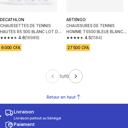
DECATHLON
ARTENGO
CHAUSSETTES DE TENNIS
CHAUSSURES DE TENNIS
HAUTES RS 500 BLANC LOT DE
HOMME TS500 BLEUE BLANC
3
4.6
(16989)
GLACIER MULTI COURT
4.5
(1184)
4.6 out of 5 stars from 16989 reviews
4.5 out of 5 stars from 1184 re
6 000 CFA
27 500 CFA
1
of
6
Retour en haut
Livraison
Livraison partout au Sénégal
Paiement