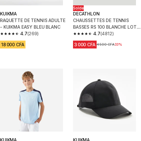
Solde
KUIKMA
DECATHLON
RAQUETTE DE TENNIS ADULTE
CHAUSSETTES DE TENNIS
- KUIKMA EASY BLEU BLANC
BASSES RS 100 BLANCHE LOT
4.7
(269)
DE 3
4.7
(4812)
4.7 out of 5 stars from 269 reviews
4.7 out of 5 stars from 4812 re
18 000 CFA
3 000 CFA
Prix avant réduction
4 500 CFA
33%
KUIKMA
KUIKMA