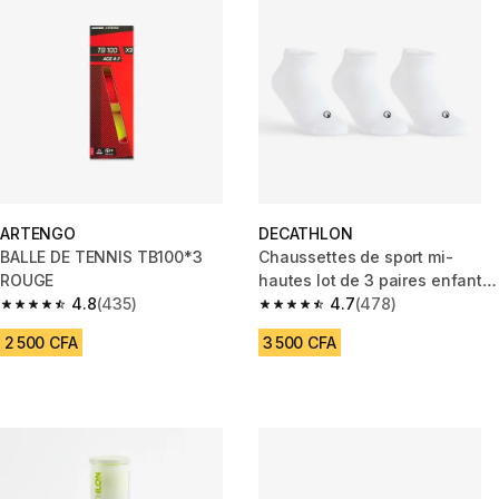
ARTENGO
DECATHLON
BALLE DE TENNIS TB100*3
Chaussettes de sport mi-
ROUGE
hautes lot de 3 paires enfant,
4.8
(435)
RS 100 blanche
4.7
(478)
4.8 out of 5 stars from 435 reviews
4.7 out of 5 stars from 478 rev
2 500 CFA
3 500 CFA