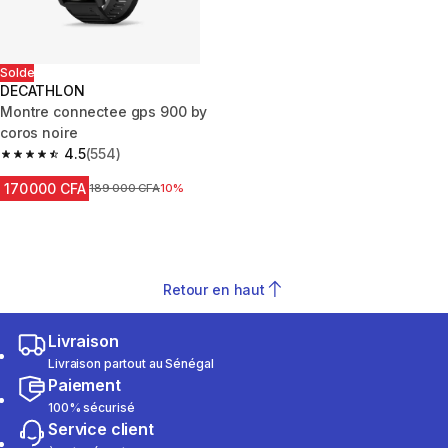
Solde
DECATHLON
Montre connectee gps 900 by
coros noire
4.5
(554)
4.5 out of 5 stars from 554 reviews
170 000 CFA
Prix avant réduction
189 000 CFA
10%
Retour en haut
Livraison
Livraison partout au Sénégal
Paiement
100% sécurisé
Service client