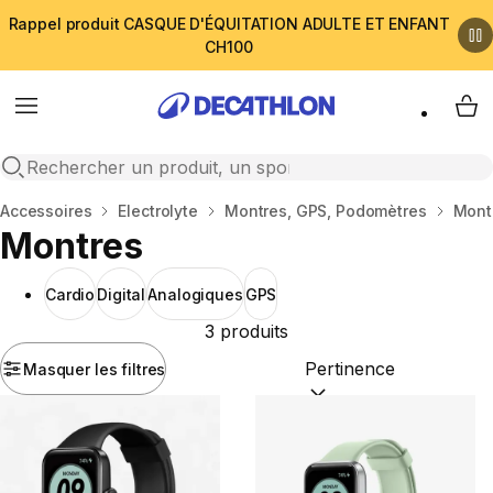
Rappel produit CASQUE D'ÉQUITATION ADULTE ET ENFANT
CH100
Menu
My 
Open search
Accueil
Accessoires
Electrolyte
Montres, GPS, Podomètres
Mont
Montres
Cardio
Digital
Analogiques
GPS
3 produits
Masquer les filtres
Trier par :
(optional)