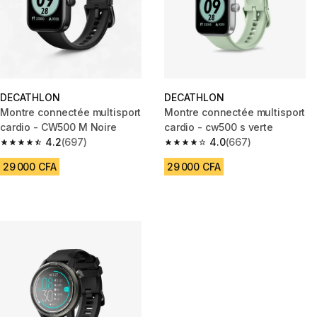
DECATHLON
DECATHLON
Montre connectée multisport
Montre connectée multisport
cardio - CW500 M Noire
cardio - cw500 s verte
4.2
(697)
4.0
(667)
4.2 out of 5 stars from 697 reviews
4.0 out of 5 stars from 667 rev
29 000 CFA
29 000 CFA