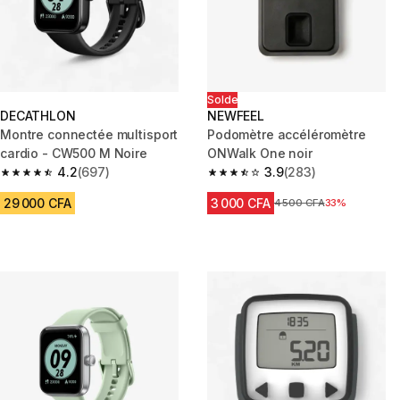
Solde
DECATHLON
NEWFEEL
Montre connectée multisport
Podomètre accéléromètre
cardio - CW500 M Noire
ONWalk One noir
4.2
(697)
3.9
(283)
4.2 out of 5 stars from 697 reviews
3.9 out of 5 stars from 283 rev
29 000 CFA
3 000 CFA
Prix avant réduction
4 500 CFA
33%