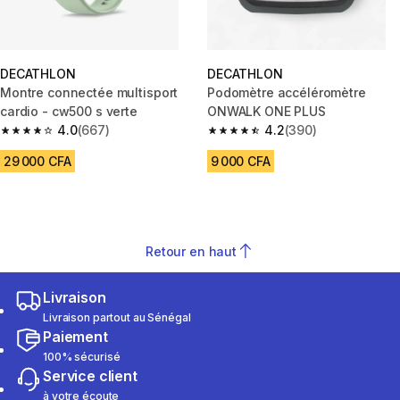
DECATHLON
DECATHLON
Montre connectée multisport
Podomètre accéléromètre
cardio - cw500 s verte
ONWALK ONE PLUS
4.0
(667)
4.2
(390)
4.0 out of 5 stars from 667 reviews
4.2 out of 5 stars from 390 rev
29 000 CFA
9 000 CFA
Retour en haut
Livraison
Livraison partout au Sénégal
Paiement
100% sécurisé
Service client
à votre écoute