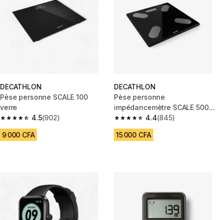
DECATHLON
DECATHLON
Pèse personne SCALE 100
Pèse personne
verre
impédancemètre SCALE 500
4.5
(902)
verre
4.4
(845)
4.5 out of 5 stars from 902 reviews
4.4 out of 5 stars from 845 rev
9 000 CFA
15 000 CFA