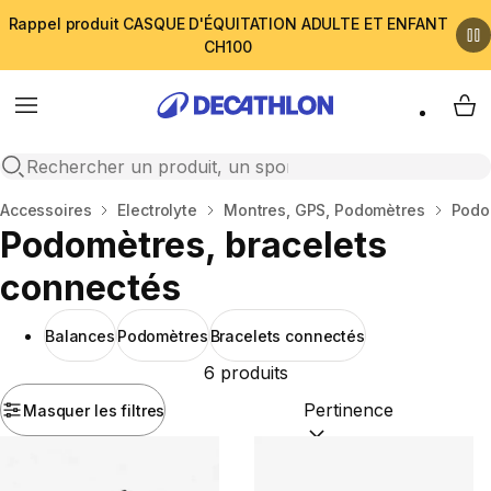
Rappel produit CASQUE D'ÉQUITATION ADULTE ET ENFANT
CH100
Menu
My 
Open search
Accueil
Accessoires
Electrolyte
Montres, GPS, Podomètres
Podo
Podomètres, bracelets
connectés
Balances
Podomètres
Bracelets connectés
6 produits
Masquer les filtres
Trier par :
(optional)