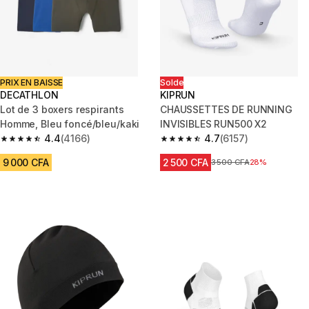
PRIX EN BAISSE
Solde
DECATHLON
KIPRUN
Lot de 3 boxers respirants
CHAUSSETTES DE RUNNING
Homme, Bleu foncé/bleu/kaki
INVISIBLES RUN500 X2
4.4
(4166)
4.7
(6157)
4.4 out of 5 stars from 4166 reviews
4.7 out of 5 stars from 6157 re
9 000 CFA
2 500 CFA
Prix avant réduction
3 500 CFA
28%