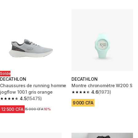
Solde
DECATHLON
DECATHLON
Chaussures de running homme
Montre chronomètre W200 S
jogflow 100.1 gris orange
4.6
(1973)
4.6 out of 5 stars from 1973 re
4.5
(15475)
4.5 out of 5 stars from 15475 reviews
9 000 CFA
12 500 CFA
Prix avant réduction
15 000 CFA
16%