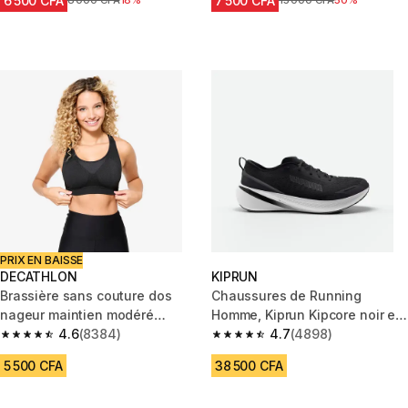
6 500 CFA
7 500 CFA
Prix avant réduction
8 000 CFA
18%
Prix avant réduction
15 000 CFA
50%
PRIX EN BAISSE
DECATHLON
KIPRUN
Brassière sans couture dos
Chaussures de Running
nageur maintien modéré
Homme, Kiprun Kipcore noir et
Femme, Noir
4.6
(8384)
blanc
4.7
(4898)
4.6 out of 5 stars from 8384 reviews
4.7 out of 5 stars from 4898 r
5 500 CFA
38 500 CFA