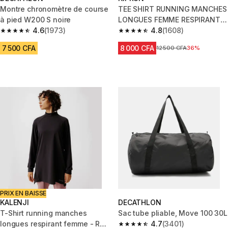
Montre chronomètre de course
TEE SHIRT RUNNING MANCHES
à pied W200 S noire
LONGUES FEMME RESPIRANT
4.6
(1973)
KIPRUN SKINCARE LIGHT BLEU
4.8
(1608)
4.6 out of 5 stars from 1973 reviews
4.8 out of 5 stars from 1608 re
7 500 CFA
8 000 CFA
Prix avant réduction
12 500 CFA
36%
PRIX EN BAISSE
KALENJI
DECATHLON
T-Shirt running manches
Sac tube pliable, Move 100 30L
longues respirant femme - Run
4.7
(3401)