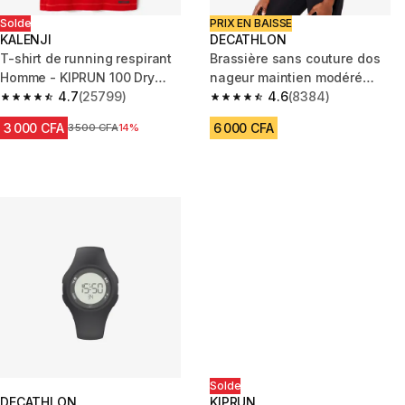
Solde
PRIX EN BAISSE
KALENJI
DECATHLON
T-shirt de running respirant
Brassière sans couture dos
Homme - KIPRUN 100 Dry
nageur maintien modéré
Rouge
4.7
(25799)
Femme, Blanc
4.6
(8384)
4.7 out of 5 stars from 25799 reviews
4.6 out of 5 stars from 8384 r
3 000 CFA
6 000 CFA
Prix avant réduction
3 500 CFA
14%
Solde
DECATHLON
KIPRUN