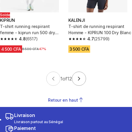
Solde
KIPRUN
KALENJI
T-shirt running respirant
T-shirt de running respirant
femme - kiprun run 500 dry
Homme - KIPRUN 100 Dry Blanc
bleu vert
4.8
(6517)
4.7
(25799)
4.8 out of 5 stars from 6517 reviews
4.7 out of 5 stars from 25799 
4 500 CFA
3 500 CFA
Prix avant réduction
8 500 CFA
47%
1
of
12
Retour en haut
Livraison
Livraison partout au Sénégal
Paiement