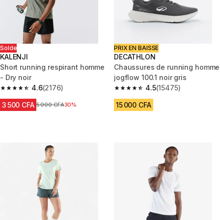
Solde
PRIX EN BAISSE
KALENJI
DECATHLON
Short running respirant homme
Chaussures de running homme
- Dry noir
jogflow 100.1 noir gris
4.6
(2176)
4.5
(15475)
4.6 out of 5 stars from 2176 reviews
4.5 out of 5 stars from 15475 r
3 500 CFA
15 000 CFA
Prix avant réduction
5 000 CFA
30%