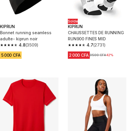
Solde
KIPRUN
KIPRUN
Bonnet running seamless
CHAUSSETTES DE RUNNING
adulte- kiprun noir
RUN900 FINES MID
4.8
(3509)
4.7
(2731)
4.8 out of 5 stars from 3509 reviews
4.7 out of 5 stars from 2731 re
5 000 CFA
2 000 CFA
Prix avant réduction
3 500 CFA
42%