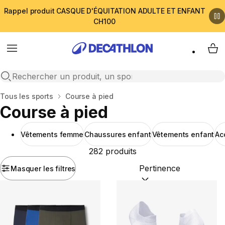
Rappel produit CASQUE D'ÉQUITATION ADULTE ET ENFANT
CH100
Menu
My 
Open search
Accueil
Tous les sports
Course à pied
Course à pied
Vêtements femme
Chaussures enfant
Vêtements enfant
Ac
282 produits
Masquer les filtres
Trier par :
(optional)