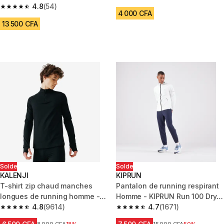
4.7 out of 5 stars from 3401 re
Dry 100 Noir
4.8
(54)
4.8 out of 5 stars from 54 reviews
4 000 CFA
13 500 CFA
Solde
Solde
KALENJI
KIPRUN
T-shirt zip chaud manches
Pantalon de running respirant
longues de running homme -
Homme - KIPRUN Run 100 Dry
kiprun run 100 warm noir
4.8
(9614)
Bleu foncé
4.7
(1671)
4.8 out of 5 stars from 9614 reviews
4.7 out of 5 stars from 1671 re