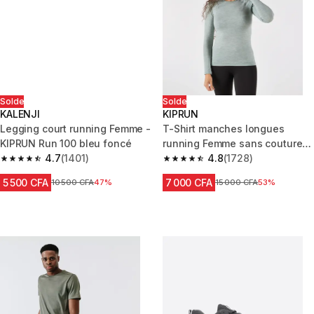
Solde
Solde
KALENJI
KIPRUN
Legging court running Femme -
T-Shirt manches longues
KIPRUN Run 100 bleu foncé
running Femme sans couture,
4.7
(1401)
4.8
(1728)
KIPRUN Run 500 kaki
4.7 out of 5 stars from 1401 reviews
4.8 out of 5 stars from 1728 re
5 500 CFA
7 000 CFA
Prix avant réduction
10 500 CFA
47%
Prix avant réduction
15 000 CFA
53%