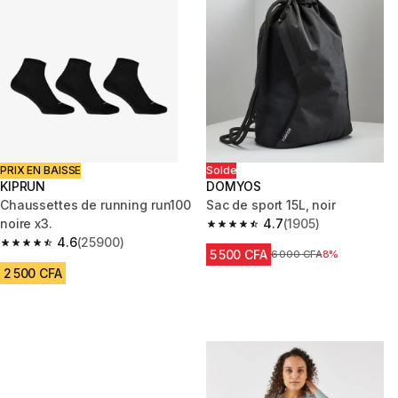
PRIX EN BAISSE
Solde
KIPRUN
DOMYOS
Chaussettes de running run100
Sac de sport 15L, noir
noire x3.
4.7
(1905)
4.7 out of 5 stars from 1905 re
4.6
(25900)
4.6 out of 5 stars from 25900 reviews
5 500 CFA
Prix avant réduction
6 000 CFA
8%
2 500 CFA