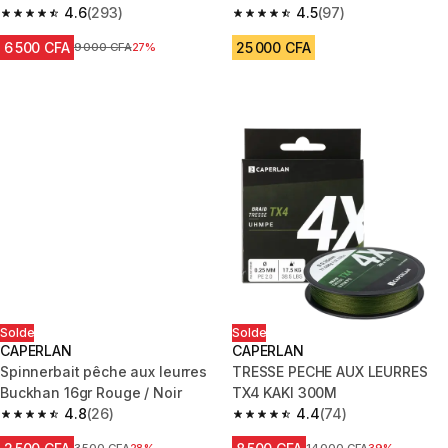
4.6
(293)
Spinning 2.40 MH 10-30g
4.5
(97)
4.6 out of 5 stars from 293 reviews
4.5 out of 5 stars from 97 revi
6 500 CFA
25 000 CFA
Prix avant réduction
9 000 CFA
27%
Solde
Solde
CAPERLAN
CAPERLAN
Spinnerbait pêche aux leurres
TRESSE PECHE AUX LEURRES
Buckhan 16gr Rouge / Noir
TX4 KAKI 300M
4.8
(26)
4.4
(74)
4.8 out of 5 stars from 26 reviews
4.4 out of 5 stars from 74 revi