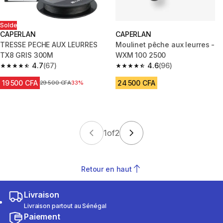
Solde
CAPERLAN
CAPERLAN
TRESSE PECHE AUX LEURRES
Moulinet pêche aux leurres -
TX8 GRIS 300M
WXM 100 2500
4.7
(67)
4.6
(96)
4.7 out of 5 stars from 67 reviews
4.6 out of 5 stars from 96 revi
19 500 CFA
24 500 CFA
Prix avant réduction
29 500 CFA
33%
1
of
2
Retour en haut
Livraison
Livraison partout au Sénégal
Paiement