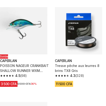
Solde
CAPERLAN
CAPERLAN
POISSON NAGEUR CRANKBAIT
Tresse pêche aux leurres 8
SHALLOW RUNNER WXM
brins TX8 Gris
CRKSR 53 F DOS BLEU
4.5
(98)
4.3
(328)
4.5 out of 5 stars from 98 reviews
4.3 out of 5 stars from 328 rev
3 500 CFA
11 500 CFA
Prix avant réduction
5 500 CFA
36%