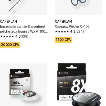
CAPERLAN
CAPERLAN
Ensemble canne & moulinet
Ciseaux Pêche C-100
pêche aux leurres WXM 100
4.8
(524)
4.8 out of 5 stars from 524 rev
Spinning 1.80m ML 5-14g
4.6
(138)
4.6 out of 5 stars from 138 reviews
1 500 CFA
20 000 CFA