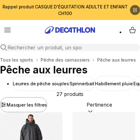
Rappel produit CASQUE D'ÉQUITATION ADULTE ET ENFANT
CH100
Menu
My 
Open search
Accueil
Tous les sports
Pêche des carnassiers
Pêche aux leurres
Pêche aux leurres
Leurres de pêche souples
Spinnerbait
Habillement pluie
Eq
27 produits
Masquer les filtres
Trier par :
(optional)