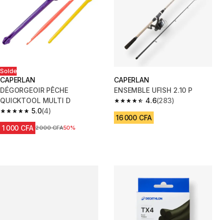
Solde
CAPERLAN
CAPERLAN
DÉGORGEOIR PÊCHE
ENSEMBLE UFISH 2.10 P
QUICKTOOL MULTI D
4.6
(283)
4.6 out of 5 stars from 283 rev
5.0
(4)
5.0 out of 5 stars from 4 reviews
16 000 CFA
1 000 CFA
Prix avant réduction
2 000 CFA
50%