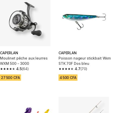
CAPERLAN
CAPERLAN
Moulinet pêche aux leurres
Poisson nageur stickbait Wxm
WXM 500 - 3000
STK 70F Dos bleu
4.5
(64)
4.7
(70)
4.5 out of 5 stars from 64 reviews
4.7 out of 5 stars from 70 revi
27 500 CFA
4 500 CFA