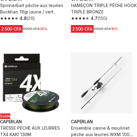
Spinnerbait pêche aux leurres
HAMEÇON TRIPLE PÊCHE HOOK
Buckhan 16gr jaune / vert
TRIPLE BRONZE
4.8
(26)
4.7
(150)
4.8 out of 5 stars from 26 reviews
4.7 out of 5 stars from 150 rev
2 500 CFA
2 500 CFA
Prix avant réduction
3 500 CFA
28%
Prix avant réduction
3 000 CFA
16%
Solde
CAPERLAN
CAPERLAN
TRESSE PECHE AUX LEURRES
Ensemble canne & moulinet
TX4 KAKI 130M
pêche aux leurres WXM 100