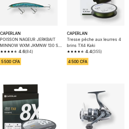
CAPERLAN
CAPERLAN
POISSON NAGEUR JERKBAIT
Tresse pêche aux leurres 4
MINNOW WXM JKMNW 130 SP
brins TX4 Kaki
DOS BLEU
4.6
(84)
4.4
(355)
4.6 out of 5 stars from 84 reviews
4.4 out of 5 stars from 355 rev
5 500 CFA
4 500 CFA