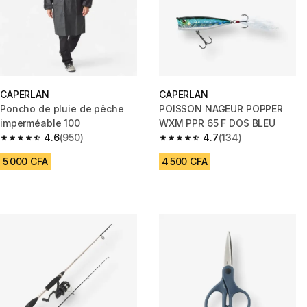
CAPERLAN
CAPERLAN
Poncho de pluie de pêche
POISSON NAGEUR POPPER
imperméable 100
WXM PPR 65 F DOS BLEU
4.6
(950)
4.7
(134)
4.6 out of 5 stars from 950 reviews
4.7 out of 5 stars from 134 rev
5 000 CFA
4 500 CFA