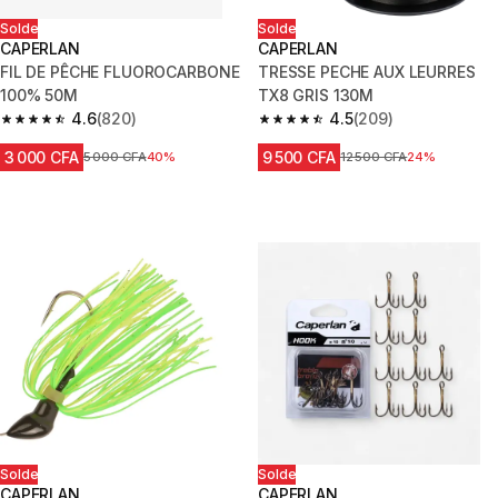
Solde
Solde
CAPERLAN
CAPERLAN
FIL DE PÊCHE FLUOROCARBONE
TRESSE PECHE AUX LEURRES
100% 50M
TX8 GRIS 130M
4.6
(820)
4.5
(209)
4.6 out of 5 stars from 820 reviews
4.5 out of 5 stars from 209 rev
3 000 CFA
9 500 CFA
Prix avant réduction
5 000 CFA
40%
Prix avant réduction
12 500 CFA
24%
Solde
Solde
CAPERLAN
CAPERLAN