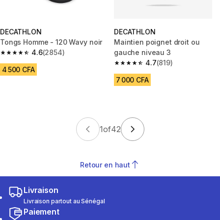
DECATHLON
DECATHLON
Tongs Homme - 120 Wavy noir
Maintien poignet droit ou
4.6
(2854)
gauche niveau 3
4.6 out of 5 stars from 2854 reviews
4.7
(819)
4.7 out of 5 stars from 819 rev
4 500 CFA
7 000 CFA
1
of
42
Retour en haut
Livraison
Livraison partout au Sénégal
Paiement