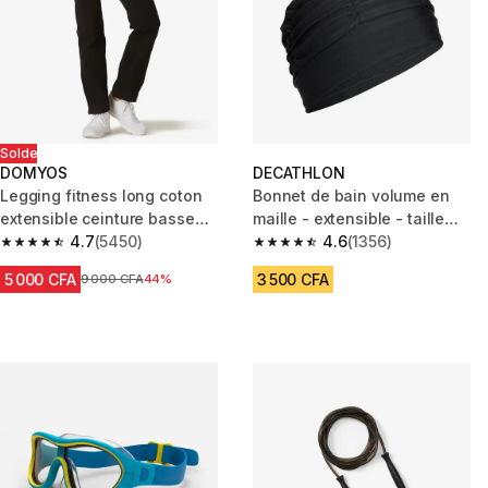
Solde
DOMYOS
DECATHLON
Legging fitness long coton
Bonnet de bain volume en
extensible ceinture basse
maille - extensible - taille
femme - Fit+ noir
4.7
(5450)
unique - noir
4.6
(1356)
4.7 out of 5 stars from 5450 reviews
4.6 out of 5 stars from 1356 re
5 000 CFA
3 500 CFA
Prix avant réduction
9 000 CFA
44%