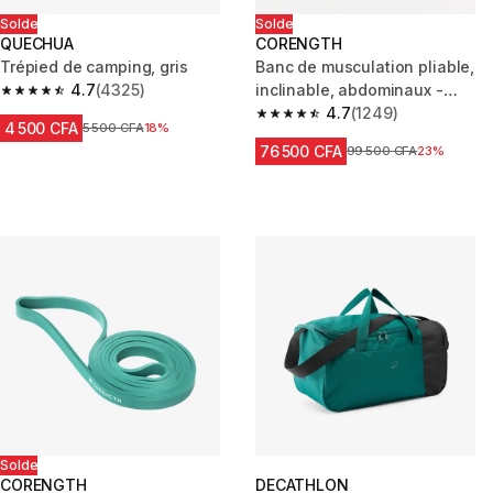
Solde
Solde
QUECHUA
CORENGTH
Trépied de camping, gris
Banc de musculation pliable,
4.7
(4325)
inclinable, abdominaux -
4.7 out of 5 stars from 4325 reviews
bench 500 fold
4.7
(1249)
4.7 out of 5 stars from 1249 re
4 500 CFA
Prix avant réduction
5 500 CFA
18%
76 500 CFA
Prix avant réduction
99 500 CFA
23%
Solde
CORENGTH
DECATHLON