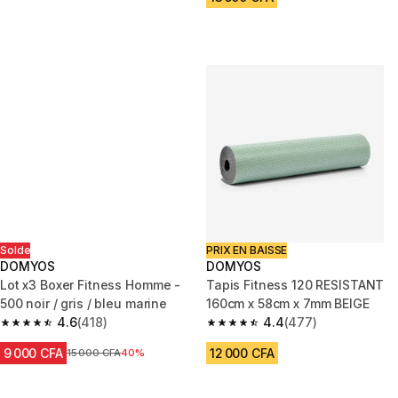
Solde
PRIX EN BAISSE
DOMYOS
DOMYOS
Lot x3 Boxer Fitness Homme -
Tapis Fitness 120 RESISTANT
500 noir / gris / bleu marine
160cm x 58cm x 7mm BEIGE
4.6
(418)
4.4
(477)
4.6 out of 5 stars from 418 reviews
4.4 out of 5 stars from 477 rev
9 000 CFA
12 000 CFA
Prix avant réduction
15 000 CFA
40%