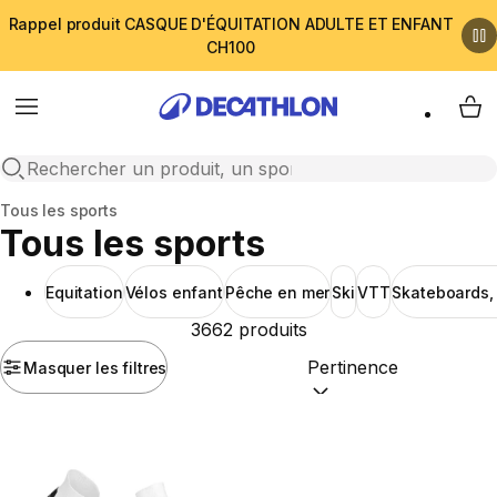
Rappel produit CASQUE D'ÉQUITATION ADULTE ET ENFANT
CH100
Menu
My 
Open search
Accueil
Tous les sports
Tous les sports
Equitation
Vélos enfant
Pêche en mer
Ski
VTT
Skateboards,
3662 produits
Masquer les filtres
Trier par :
(optional)