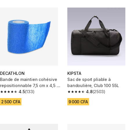
DECATHLON
KIPSTA
Bande de maintien cohésive
Sac de sport pliable à
repositionnable 7,5 cm x 4,5 m
bandoulière, Club 100 55L
bleue
4.5
(133)
4.8
(2503)
4.5 out of 5 stars from 133 reviews
4.8 out of 5 stars from 2503 re
2 500 CFA
9 000 CFA