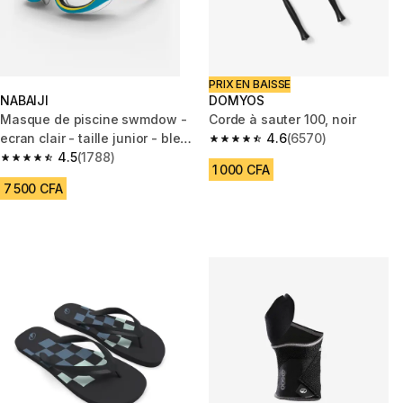
PRIX EN BAISSE
NABAIJI
DOMYOS
Masque de piscine swmdow -
Corde à sauter 100, noir
ecran clair - taille junior - bleu
4.6
(6570)
4.6 out of 5 stars from 6570 re
jaune
4.5
(1788)
4.5 out of 5 stars from 1788 reviews
1 000 CFA
7 500 CFA