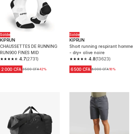
Solde
Solde
KIPRUN
KIPRUN
CHAUSSETTES DE RUNNING
Short running respirant homme
RUN900 FINES MID
- dry+ olive noire
4.7
(2731)
4.8
(13623)
4.7 out of 5 stars from 2731 reviews
4.8 out of 5 stars from 13623 r
2 000 CFA
6 500 CFA
Prix avant réduction
3 500 CFA
42%
Prix avant réduction
8 000 CFA
18%