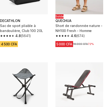
Solde
DECATHLON
QUECHUA
Sac de sport pliable à
Short de randonnée nature -
bandoulière, Club 100 20L
NH100 Fresh - Homme
4.8
(5641)
4.6
(674)
4.8 out of 5 stars from 5641 reviews
4.6 out of 5 stars from 674 rev
4 500 CFA
5 000 CFA
Prix avant réduction
18 000 CFA
72%