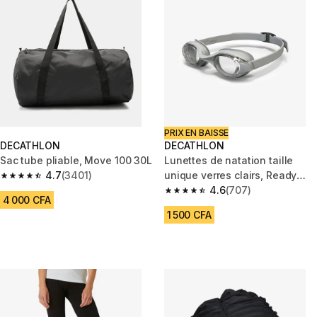
PRIX EN BAISSE
DECATHLON
DECATHLON
Sac tube pliable, Move 100 30L
Lunettes de natation taille
4.7
(3401)
unique verres clairs, Ready
4.7 out of 5 stars from 3401 reviews
gris
4.6
(707)
4.6 out of 5 stars from 707 rev
4 000 CFA
1 500 CFA