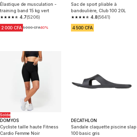
Élastique de musculation -
Sac de sport pliable à
training band 15 kg vert
bandoulière, Club 100 20L
4.7
(5206)
4.8
(5641)
4.7 out of 5 stars from 5206 reviews
4.8 out of 5 stars from 5641 re
2 000 CFA
4 500 CFA
Prix avant réduction
5 000 CFA
60%
Solde
DOMYOS
DECATHLON
Cycliste taille haute Fitness
Sandale claquette piscine slap
Cardio Femme Noir
100 basic gris