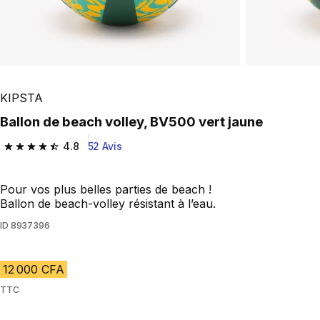
KIPSTA
Ballon de beach volley, BV500 vert jaune
4.8
52 Avis
4.8 out of 5 stars from 52 reviews
Pour vos plus belles parties de beach !
Ballon de beach-volley résistant à l’eau.
ID
8937396
12 000 CFA
TTC