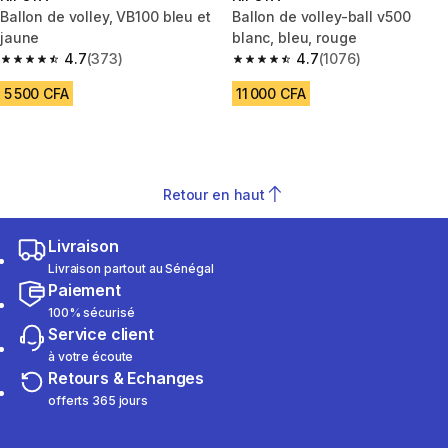
Ballon de volley, VB100 bleu et
Ballon de volley-ball v500
jaune
blanc, bleu, rouge
4.7
(373)
4.7
(1076)
4.7 out of 5 stars from 373 reviews
4.7 out of 5 stars from 1076 re
5 500 CFA
11 000 CFA
Retour en haut
Livraison
Livraison partout au Sénégal
Paiement
100% sécurisé
Service client
à votre écoute
Retours & Echanges
offerts 365 jours