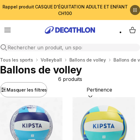
Rappel produit CASQUE D'ÉQUITATION ADULTE ET ENFANT
CH100
Menu
My 
Open search
Accueil
Tous les sports
Volleyball
Ballons de volley
Ballons de v
Ballons de volley
6 produits
Masquer les filtres
Trier par :
(optional)