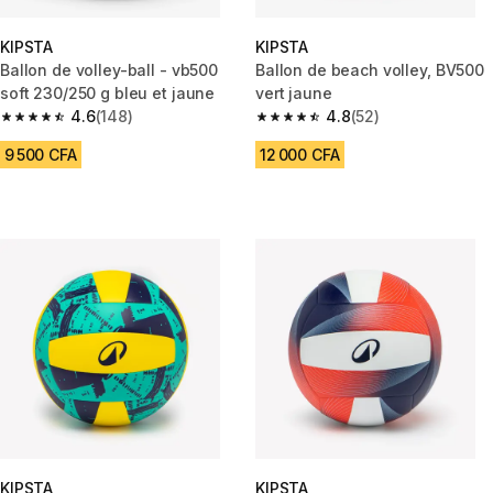
KIPSTA
KIPSTA
Ballon de volley-ball - vb500
Ballon de beach volley, BV500
soft 230/250 g bleu et jaune
vert jaune
4.6
(148)
4.8
(52)
4.6 out of 5 stars from 148 reviews
4.8 out of 5 stars from 52 revi
9 500 CFA
12 000 CFA
KIPSTA
KIPSTA