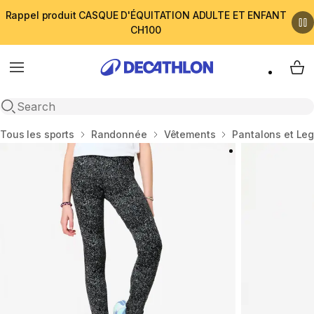
Rappel produit CASQUE D'ÉQUITATION ADULTE ET ENFANT
CH100
Menu
My 
Open search
Accueil
Tous les sports
Randonnée
Vêtements
Pantalons et Le