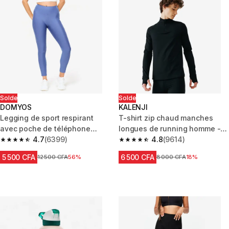
Solde
Solde
DOMYOS
KALENJI
Legging de sport respirant
T-shirt zip chaud manches
avec poche de téléphone
longues de running homme -
femme, bleu comète
4.7
(6399)
kiprun run 100 warm noir
4.8
(9614)
4.7 out of 5 stars from 6399 reviews
4.8 out of 5 stars from 9614 re
5 500 CFA
6 500 CFA
Prix avant réduction
12 500 CFA
56%
Prix avant réduction
8 000 CFA
18%