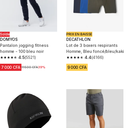
Solde
PRIX EN BAISSE
DOMYOS
DECATHLON
Pantalon jogging fitness
Lot de 3 boxers respirants
homme - 100 bleu noir
Homme, Bleu foncé/bleu/kaki
4.5
(5521)
4.4
(4166)
4.5 out of 5 stars from 5521 reviews
4.4 out of 5 stars from 4166 re
7 000 CFA
9 000 CFA
Prix avant réduction
11 500 CFA
39%