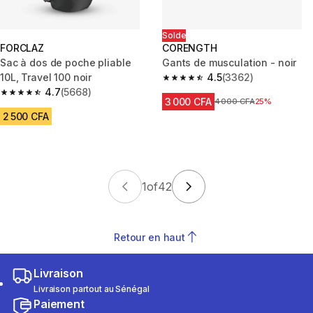
Solde
FORCLAZ
CORENGTH
Sac à dos de poche pliable
Gants de musculation - noir
10L, Travel 100 noir
4.5
(3362)
4.5 out of 5 stars from 3362 re
4.7
(5668)
4.7 out of 5 stars from 5668 reviews
3 000 CFA
Prix avant réduction
4 000 CFA
25%
2 500 CFA
1
of
42
Retour en haut
Livraison
Livraison partout au Sénégal
Paiement