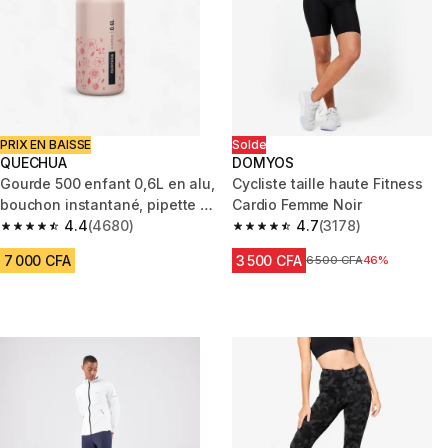
PRIX EN BAISSE
Solde
QUECHUA
DOMYOS
Gourde 500 enfant 0,6L en alu,
Cycliste taille haute Fitness
bouchon instantané, pipette et
Cardio Femme Noir
paille, randonnée
4.4
(4680)
4.7
(3178)
4.4 out of 5 stars from 4680 reviews
4.7 out of 5 stars from 3178 re
7 000 CFA
3 500 CFA
Prix avant réduction
6 500 CFA
46%