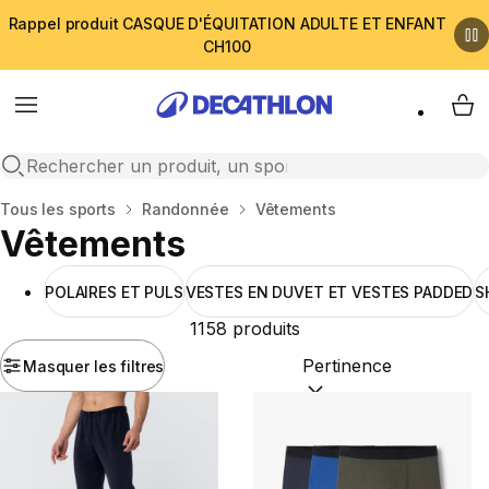
Rappel produit CASQUE D'ÉQUITATION ADULTE ET ENFANT
CH100
Menu
My 
Open search
Accueil
Tous les sports
Randonnée
Vêtements
Vêtements
POLAIRES ET PULS
VESTES EN DUVET ET VESTES PADDED
S
1158 produits
Masquer les filtres
Trier par :
(optional)