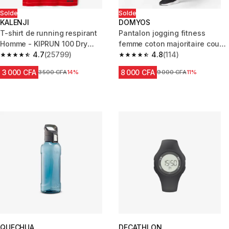
Solde
Solde
KALENJI
DOMYOS
T-shirt de running respirant
Pantalon jogging fitness
Homme - KIPRUN 100 Dry
femme coton majoritaire coupe
Rouge
4.7
(25799)
droite - 100 noir
4.8
(114)
4.7 out of 5 stars from 25799 reviews
4.8 out of 5 stars from 114 revi
3 000 CFA
8 000 CFA
Prix avant réduction
3 500 CFA
14%
Prix avant réduction
9 000 CFA
11%
QUECHUA
DECATHLON