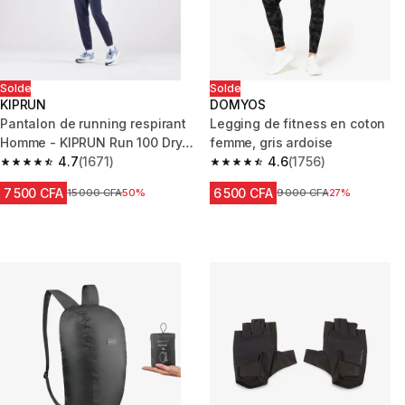
Solde
Solde
KIPRUN
DOMYOS
Pantalon de running respirant
Legging de fitness en coton
Homme - KIPRUN Run 100 Dry
femme, gris ardoise
Bleu foncé
4.7
(1671)
4.6
(1756)
4.7 out of 5 stars from 1671 reviews
4.6 out of 5 stars from 1756 re
7 500 CFA
6 500 CFA
Prix avant réduction
15 000 CFA
50%
Prix avant réduction
9 000 CFA
27%