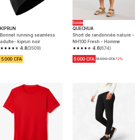
Solde
KIPRUN
QUECHUA
Bonnet running seamless
Short de randonnée nature -
adulte- kiprun noir
NH100 Fresh - Homme
4.8
(3509)
4.6
(674)
4.8 out of 5 stars from 3509 reviews
4.6 out of 5 stars from 674 rev
5 000 CFA
5 000 CFA
Prix avant réduction
18 000 CFA
72%