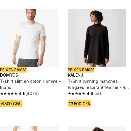
PRIX EN BAISSE
PRIX EN BAISSE
DOMYOS
KALENJI
T-shirt slim en coton Homme -
T-Shirt running manches
Blanc
longues respirant femme - Run
4.6
(4073)
Dry 100 Noir
4.8
(54)
4.6 out of 5 stars from 4073 reviews
4.8 out of 5 stars from 54 revi
6 500 CFA
13 500 CFA