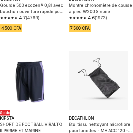
Gourde 500 ecozen® 0,8l avec
Montre chronomètre de course
bouchon ouverture rapide pour
à pied W200 S noire
la randonnée - Bleu
4.7
(4789)
4.6
(1973)
4.7 out of 5 stars from 4789 reviews
4.6 out of 5 stars from 1973 re
4 500 CFA
7 500 CFA
Solde
KIPSTA
DECATHLON
SHORT DE FOOTBALL VIRALTO
Etui tissu nettoyant microfibre
II PARME ET MARINE
pour lunettes - MH ACC 120 -