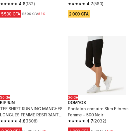
4.8
(132)
noir
4.7
(580)
4.8 out of 5 stars from 132 reviews
4.7 out of 5 stars from 580 rev
5 500 CFA
2 000 CFA
Prix avant réduction
11 500 CFA
52%
Solde
Solde
KIPRUN
DOMYOS
TEE SHIRT RUNNING MANCHES
Pantalon corsaire Slim Fitness
LONGUES FEMME RESPIRANT
Femme - 500 Noir
KIPRUN SKINCARE LIGHT BLEU
4.8
(1608)
4.7
(2032)
4.8 out of 5 stars from 1608 reviews
4.7 out of 5 stars from 2032 re