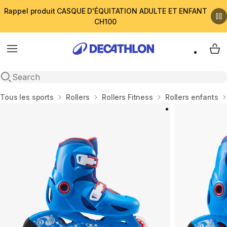
Rappel produit CASQUE D'ÉQUITATION ADULTE ET ENFANT
CH100
Menu
My 
Open search
Accueil
Tous les sports
Rollers
Rollers Fitness
Rollers enfants