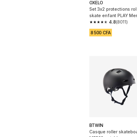
OXELO
Set 3x2 protections roll
skate enfant PLAY Me
4.8
(8011)
4.8 out of 5 stars from
8 500 CFA
BTWIN
Casque roller skateboa