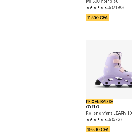
MF500 noir bleu
4.8
(7196)
4.8 out of 5 stars fro
11 500 CFA
PRIX EN BAISSE
OXELO
Roller enfant LEARN 10
4.8
(572)
4.8 out of 5 stars fro
19 500 CFA