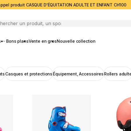
ppel produit CASQUE D'ÉQUITATION ADULTE ET ENFANT CH100
search
s
Bons plans
Vente en gros
Nouvelle collection
nts
Casques et protections
Équipement, Accessoires
Rollers adult