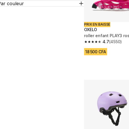
Par couleur
PRIX EN BAISSE
OXELO
roller enfant PLAY3 ros
4.7
(4550)
4.7 out of 5 stars fro
18 500 CFA