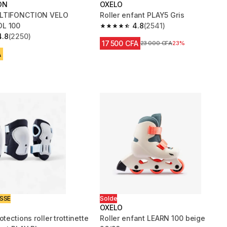
ON
OXELO
LTIFONCTION VELO
Roller enfant PLAY5 Gris
L 100
4.8
(2541)
4.8 out of 5 stars from 2541 reviews
4.8
(2250)
 5 stars from 2250 reviews
17 500 CFA
Prix avant réduction
23 000 CFA
23%
A
ISSE
Solde
OXELO
otections roller trottinette
Roller enfant LEARN 100 beige