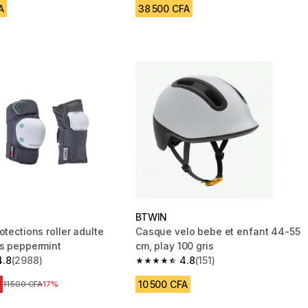
A
38 500 CFA
BTWIN
otections roller adulte
Casque velo bebe et enfant 44-55
is peppermint
cm, play 100 gris
4.8
(2988)
4.8
(151)
 5 stars from 2988 reviews
4.8 out of 5 stars from 151 reviews
10 500 CFA
Prix avant réduction
11 500 CFA
17%