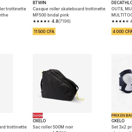
BTWIN
DECATHL
er trottinette
Casque roller skateboard trottinette
OUTIL MU
nthe
MF500 bridal pink
MULTITOO
4.8
(7196)
 8011 reviews
4.8 out of 5 stars from 7196 reviews
4.8 out of
11 500 CFA
4 000 CF
Solde
PRIX EN BA
OXELO
OXELO
rd trottinette
Sac roller 500M noir
Set 3x2 pr