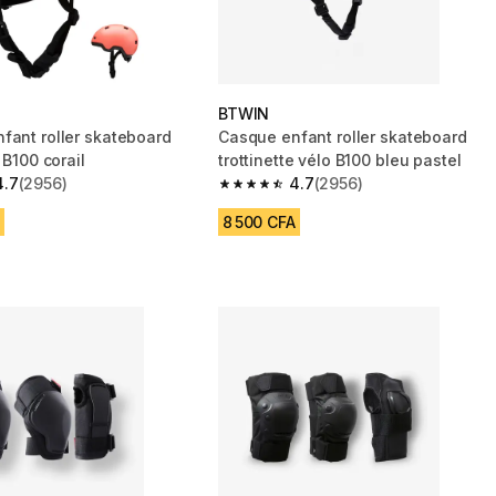
BTWIN
fant roller skateboard
Casque enfant roller skateboard
e B100 corail
trottinette vélo B100 bleu pastel
4.7
(2956)
4.7
(2956)
 5 stars from 2956 reviews
4.7 out of 5 stars from 2956 reviews
8 500 CFA