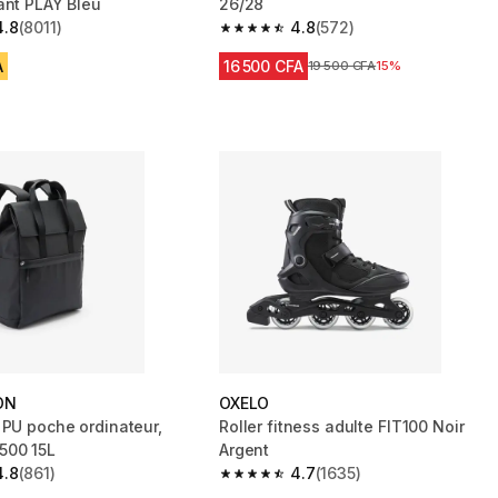
ant PLAY Bleu
26/28
4.8
(8011)
4.8
(572)
 5 stars from 8011 reviews
4.8 out of 5 stars from 572 reviews
A
16 500 CFA
Prix avant réduction
19 500 CFA
15%
ON
OXELO
 PU poche ordinateur,
Roller fitness adulte FIT100 Noir
500 15L
Argent
4.8
(861)
4.7
(1635)
 5 stars from 861 reviews
4.7 out of 5 stars from 1635 reviews