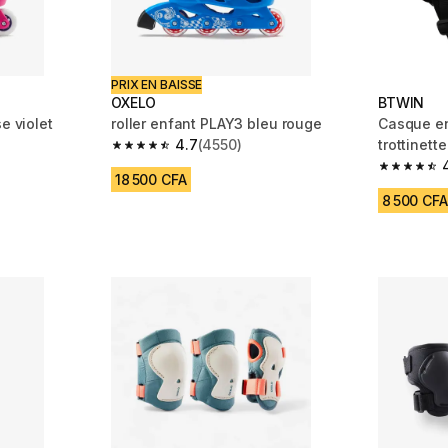
PRIX EN BAISSE
OXELO
BTWIN
e violet
roller enfant PLAY3 bleu rouge
Casque en
4.7
(4550)
trottinett
m 4550 reviews
4.7 out of 5 stars from 4550 reviews
4.7 out of
18 500 CFA
8 500 CFA