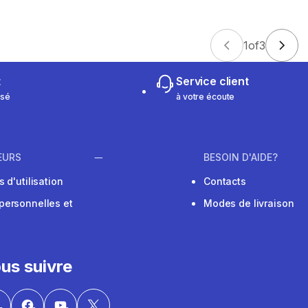
1
of
3
t
Service client
isé
à votre écoute
EURS
BESOIN D'AIDE?
 d'utilisation
Contacts
personnelles et
Modes de livraison
us suivre