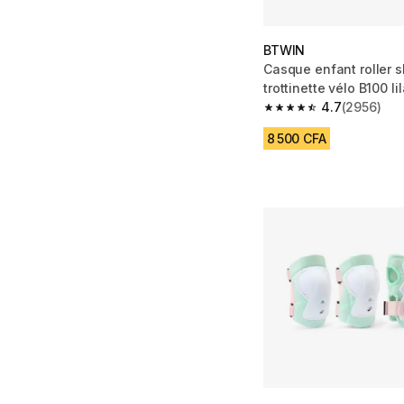
BTWIN
Casque enfant roller 
trottinette vélo B100 li
4.7
(2956)
4.7 out of 5 stars fro
8 500 CFA