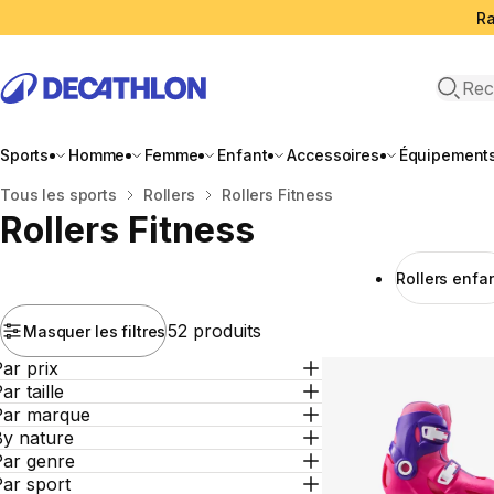
Ra
Open 
Sports
Homme
Femme
Enfant
Accessoires
Équipement
Accueil
Tous les sports
Rollers
Rollers Fitness
Rollers Fitness
Rollers enfa
52 produits
Masquer les filtres
ar prix
ar taille
Par marque
By nature
Par genre
ar sport