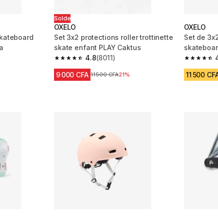
Solde
OXELO
OXELO
skateboard
Set 3x2 protections roller trottinette
Set de 3x2
la
skate enfant PLAY Caktus
skateboard
4.8
(8011)
m 2956 reviews
4.8 out of 5 stars from 8011 reviews
4.7 out of
9 000 CFA
11 500 CF
Prix avant réduction
11 500 CFA
21%