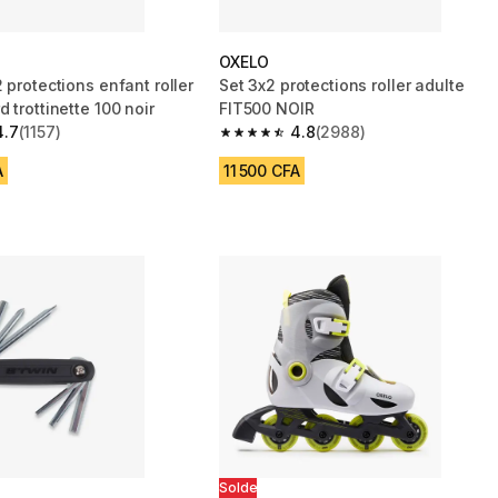
OXELO
 protections enfant roller
Set 3x2 protections roller adulte
 trottinette 100 noir
FIT500 NOIR
4.7
(1157)
4.8
(2988)
 5 stars from 1157 reviews
4.8 out of 5 stars from 2988 reviews
A
11 500 CFA
Solde