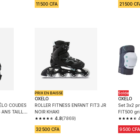
11 500 CFA
21 500 CF
PRIX EN BAISSE
Solde
OXELO
OXELO
VÉLO COUDES
ROLLER FITNESS ENFANT FIT3 JR
Set 3x2 pr
 ANS TAILLE
NOIR KHAKI
FIT500 gr
4.8
(7869)
 1031 reviews
4.8 out of 5 stars from 7869 reviews
4.8 out of
32 500 CFA
9 500 CFA