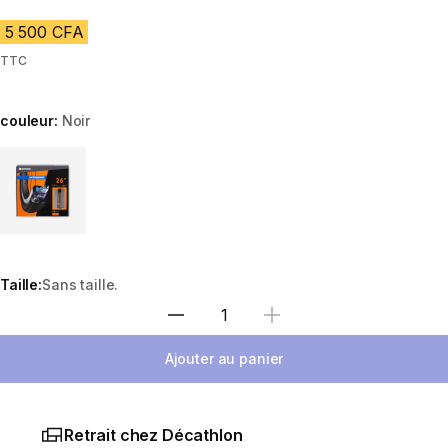
5 500 CFA
TTC
couleur:
Noir
Choose a variant
Taille:
Sans taille.
Choisir une quantité
Ajouter au panier
Retrait chez Décathlon