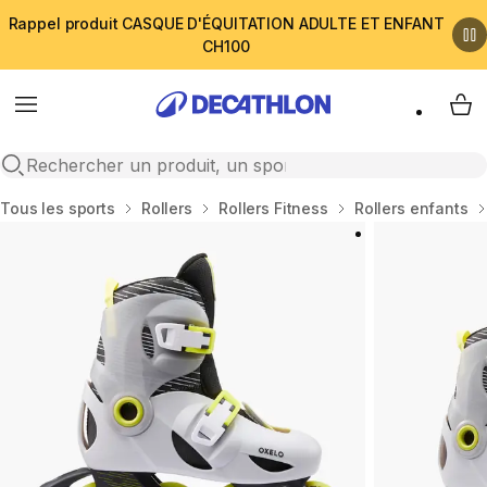
Rappel produit CASQUE D'ÉQUITATION ADULTE ET ENFANT
CH100
Menu
My 
Open search
Accueil
Tous les sports
Rollers
Rollers Fitness
Rollers enfants