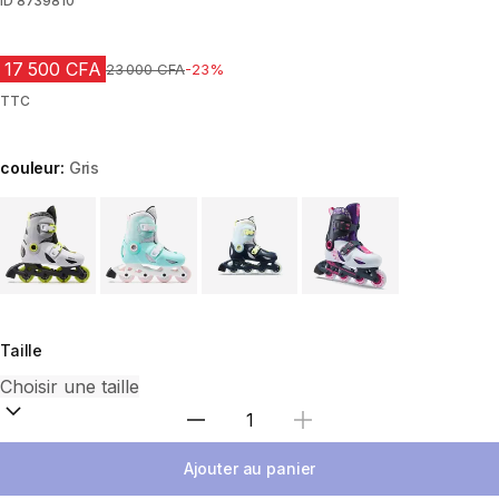
ID
8739810
17 500 CFA
Prix avant réduction
23 000 CFA
-23%
TTC
couleur:
Gris
Choose a variant
Taille
Choisir une quantité
Ajouter au panier