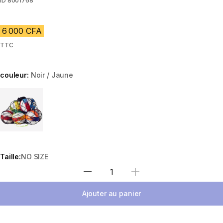
ID
8001768
6 000 CFA
TTC
couleur:
Noir / Jaune
Choose a variant
Taille:
NO SIZE
Choisir une quantité
Ajouter au panier