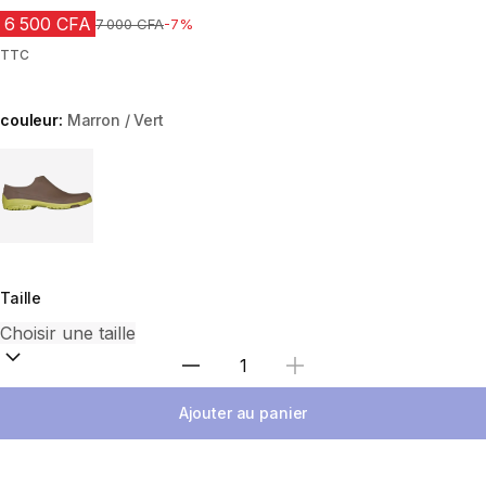
6 500 CFA
Prix avant réduction
7 000 CFA
-7%
TTC
couleur:
Marron / Vert
Choose a variant
Taille
Choisir une quantité
Ajouter au panier