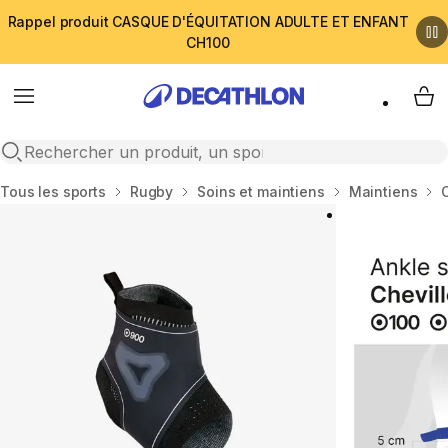
Rappel produit CASQUE D'ÉQUITATION ADULTE ET ENFANT
CH100
Menu
My 
Open search
Accueil
Tous les sports
Rugby
Soins et maintiens
Maintiens