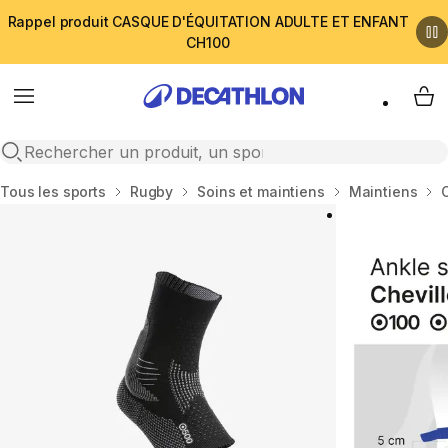
Rappel produit CASQUE D'ÉQUITATION ADULTE ET ENFANT
CH100
Menu
My 
Open search
Accueil
Tous les sports
Rugby
Soins et maintiens
Maintiens