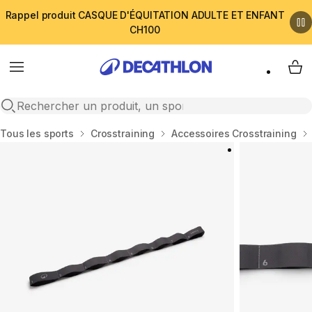
Rappel produit CASQUE D'ÉQUITATION ADULTE ET ENFANT
CH100
Menu
My 
Open search
Accueil
Tous les sports
Crosstraining
Accessoires Crosstraining