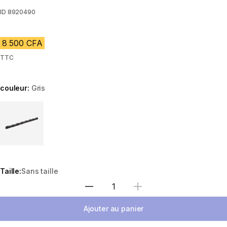
ID
8920490
8 500 CFA
TTC
couleur:
Gris
Choose a variant
Taille:
Sans taille
Choisir une quantité
Ajouter au panier