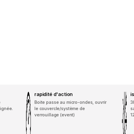
rapidité d'action
i
e
Boite passe au micro-ondes, ouvrir
3
ignée.
le couvercle/système de
s
verrouillage (event)
1