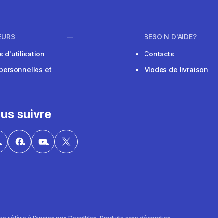
EURS
BESOIN D'AIDE?
 d'utilisation
Contacts
personnelles et
Modes de livraison
us suivre
al se réfère à l'ancien prix Decathlon. Produits sans décoration.