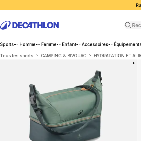
Ra
Open 
Sports
Homme
Femme
Enfant
Accessoires
Équipement
Accueil
Tous les sports
CAMPING & BIVOUAC
HYDRATATION ET AL