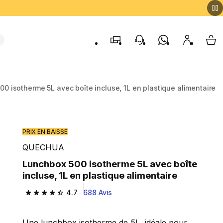
Magasins
contact
Whatsapp
Mon comp
My 
0 isotherme 5L avec boîte incluse, 1L en plastique alimentaire
PRIX EN BAISSE
QUECHUA
Lunchbox 500 isotherme 5L avec boîte
incluse, 1L en plastique alimentaire
4.7
688 Avis
4.7 out of 5 stars from 688 reviews
Une lunchbox isotherme de 5L, idéale pour