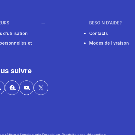
EURS
BESOIN D'AIDE?
 d'utilisation
Contacts
personnelles et
Modes de livraison
us suivre
al se réfère à l'ancien prix Decathlon. Produits sans décoration.