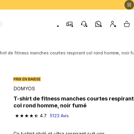
Magasins
contact
Whatsapp
Mon comp
My 
hirt de fitness manches courtes respirant col rond homme, noir 
PRIX EN BAISSE
DOMYOS
T-shirt de fitness manches courtes respirant
col rond homme, noir fumé
4.7
5123 Avis
4.7 out of 5 stars from 5123 reviews
Ce t-shirt stylé et ultra respirant suit vos