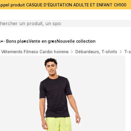
ppel produit CASQUE D'ÉQUITATION ADULTE ET ENFANT CH100
search
s
Bons plans
Vente en gros
Nouvelle collection
Vêtements Fitness Cardio homme
Débardeurs, T-shirts
T-s