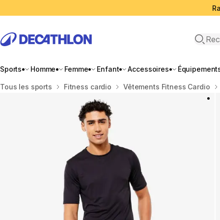
Ra
Open 
Sports
Homme
Femme
Enfant
Accessoires
Équipement
Accueil
Tous les sports
Fitness cardio
Vêtements Fitness Cardio