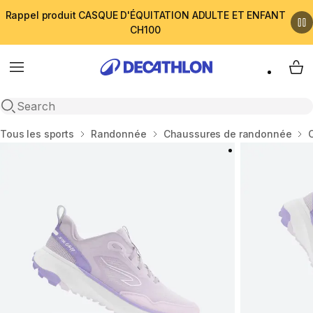
Rappel produit CASQUE D'ÉQUITATION ADULTE ET ENFANT
CH100
Menu
My 
Open search
Accueil
Tous les sports
Randonnée
Chaussures de randonnée