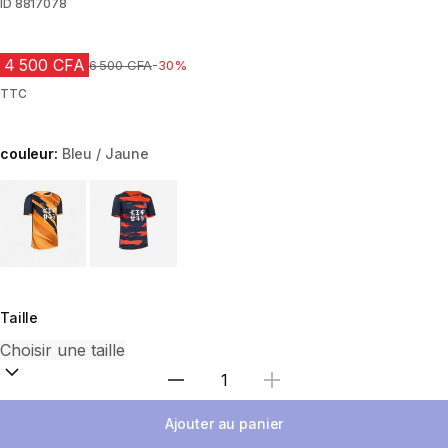
ID
8817078
4 500 CFA
Prix avant réduction
6 500 CFA
-30%
TTC
couleur:
Bleu / Jaune
Choose a variant
Taille
Choisir une quantité
Ajouter au panier