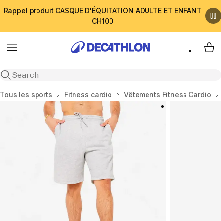
Rappel produit CASQUE D'ÉQUITATION ADULTE ET ENFANT
CH100
Menu
My 
Open search
Accueil
Tous les sports
Fitness cardio
Vêtements Fitness Cardio