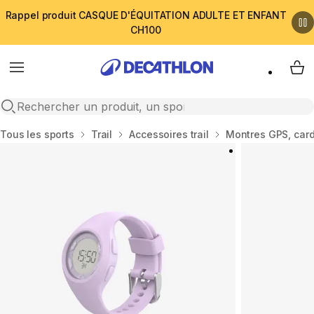
Rappel produit CASQUE D'ÉQUITATION ADULTE ET ENFANT
CH100
Menu
My 
Open search
Accueil
Tous les sports
Trail
Accessoires trail
Montres GPS, card