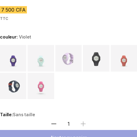
7 500 CFA
TTC
couleur:
Violet
Choose a variant
Taille:
Sans taille
Choisir une quantité