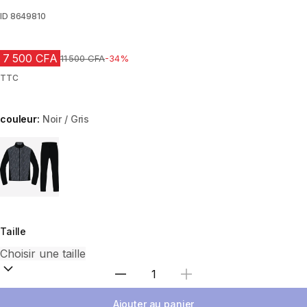
ID
8649810
7 500 CFA
Prix avant réduction
11 500 CFA
-34%
TTC
couleur:
Noir / Gris
Choose a variant
Taille
Choisir une quantité
Ajouter au panier