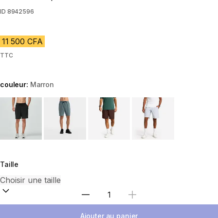
ID
8942596
11 500 CFA
TTC
couleur:
Marron
Choose a variant
Taille
Choisir une quantité
Ajouter au panier