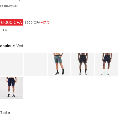
ID
8842540
6 000 CFA
Prix avant réduction
11 500 CFA
-47%
TTC
couleur:
Vert
Choose a variant
Taille