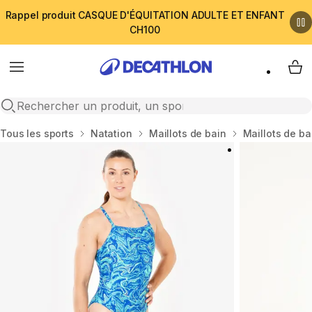
Rappel produit CASQUE D'ÉQUITATION ADULTE ET ENFANT
CH100
Menu
My 
Open search
Accueil
Tous les sports
Natation
Maillots de bain
Maillots de b