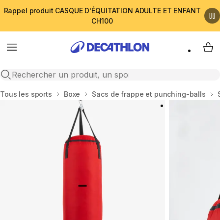
Rappel produit CASQUE D'ÉQUITATION ADULTE ET ENFANT
CH100
Menu
My 
Open search
Accueil
Tous les sports
Boxe
Sacs de frappe et punching-balls