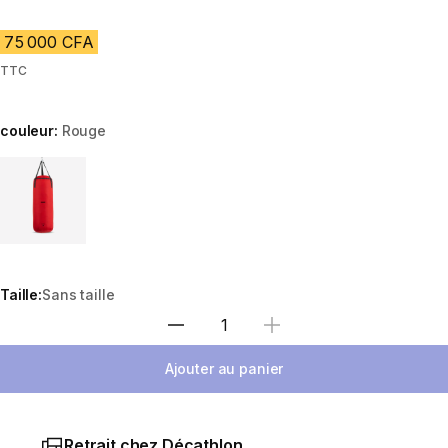
75 000 CFA
TTC
couleur:
Rouge
Choose a variant
Taille:
Sans taille
Choisir une quantité
Ajouter au panier
Retrait chez Décathlon