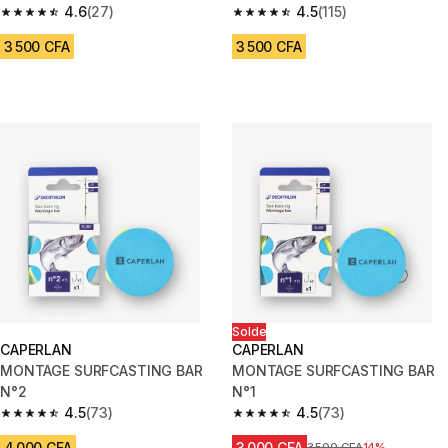
PLATS HAMECON N°4
4.6
(27)
4.5
(115)
4.6 out of 5 stars from 27 reviews
4.5 out of 5 stars from 115 revi
3 500 CFA
3 500 CFA
Solde
CAPERLAN
CAPERLAN
MONTAGE SURFCASTING BAR
MONTAGE SURFCASTING BAR
N°2
N°1
4.5
(73)
4.5
(73)
4.5 out of 5 stars from 73 reviews
4.5 out of 5 stars from 73 revi
4 000 CFA
3 000 CFA
Prix avant réduction
3 500 CFA
14%