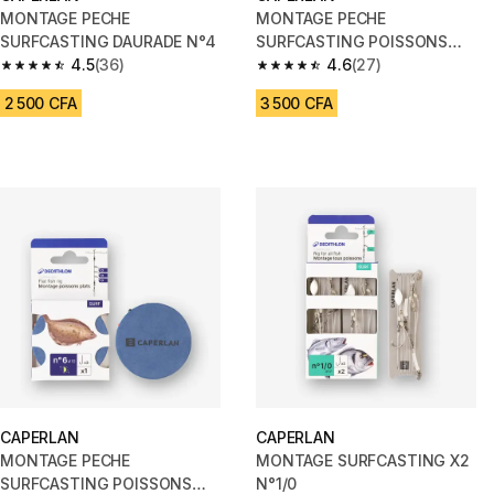
MONTAGE PECHE
MONTAGE PECHE
SURFCASTING DAURADE N°4
SURFCASTING POISSONS
4.5
(36)
PLATS HAMECON N°1
4.6
(27)
4.5 out of 5 stars from 36 reviews
4.6 out of 5 stars from 27 revi
2 500 CFA
3 500 CFA
CAPERLAN
CAPERLAN
MONTAGE PECHE
MONTAGE SURFCASTING X2
SURFCASTING POISSONS
N°1/0