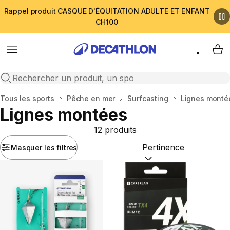
Rappel produit CASQUE D'ÉQUITATION ADULTE ET ENFANT
CH100
Menu
My 
Open search
Accueil
Tous les sports
Pêche en mer
Surfcasting
Lignes monté
Lignes montées
12 produits
Masquer les filtres
Trier par :
(optional)