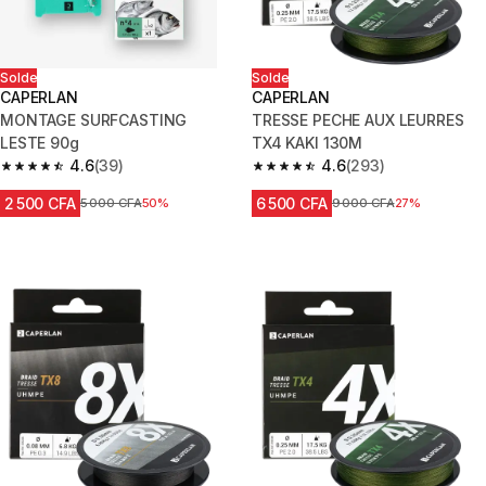
Solde
Solde
CAPERLAN
CAPERLAN
MONTAGE SURFCASTING
TRESSE PECHE AUX LEURRES
LESTE 90g
TX4 KAKI 130M
4.6
(39)
4.6
(293)
4.6 out of 5 stars from 39 reviews
4.6 out of 5 stars from 293 rev
2 500 CFA
6 500 CFA
Prix avant réduction
5 000 CFA
50%
Prix avant réduction
9 000 CFA
27%