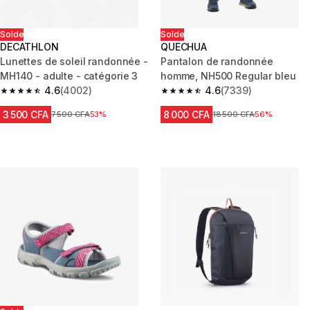
Solde
Solde
DECATHLON
QUECHUA
Lunettes de soleil randonnée -
Pantalon de randonnée
MH140 - adulte - catégorie 3
homme, NH500 Regular bleu
4.6
(4002)
4.6
(7339)
4.6 out of 5 stars from 4002 reviews
4.6 out of 5 stars from 7339 re
3 500 CFA
8 000 CFA
Prix avant réduction
7 500 CFA
53%
Prix avant réduction
18 500 CFA
56%