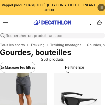
Rappel produit CASQUE D'ÉQUITATION ADULTE ET ENFANT
CH100
Menu
My 
Open search
Accueil
Tous les sports
Trekking
Trekking montagne
Gourdes, b
Gourdes, bouteilles
256 produits
Masquer les filtres
Trier par :
(optional)