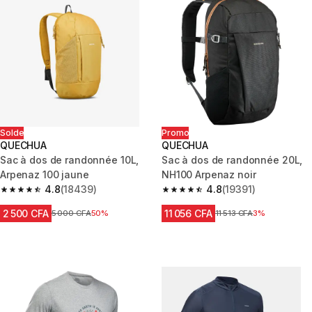
Solde
Promo
QUECHUA
QUECHUA
Sac à dos de randonnée 10L,
Sac à dos de randonnée 20L,
Arpenaz 100 jaune
NH100 Arpenaz noir
4.8
(18439)
4.8
(19391)
4.8 out of 5 stars from 18439 reviews
4.8 out of 5 stars from 19391 r
2 500 CFA
11 056 CFA
Prix avant réduction
5 000 CFA
50%
Prix avant réduction
11 513 CFA
3%