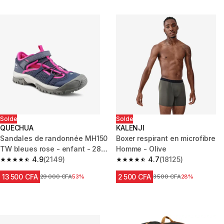
Solde
Solde
QUECHUA
KALENJI
Sandales de randonnée MH150
Boxer respirant en microfibre
TW bleues rose - enfant - 28
Homme - Olive
AU 39
4.9
(2149)
4.7
(18125)
4.9 out of 5 stars from 2149 reviews
4.7 out of 5 stars from 18125 r
13 500 CFA
2 500 CFA
Prix avant réduction
29 000 CFA
53%
Prix avant réduction
3 500 CFA
28%