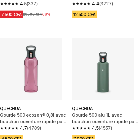
catégorie 3
4.5
(337)
4.4
(3227)
4.5 out of 5 stars from 337 reviews
4.4 out of 5 stars from 3227 r
7 500 CFA
12 500 CFA
Prix avant réduction
23 500 CFA
68%
QUECHUA
QUECHUA
Gourde 500 ecozen® 0,8l avec
Gourde 500 alu 1L avec
bouchon ouverture rapide pour
bouchon ouverture rapide pour
la randonnée - Rose
4.7
(4789)
la randonnée - Vert
4.5
(4557)
4.7 out of 5 stars from 4789 reviews
4.5 out of 5 stars from 4557 re
4 500 CFA
7 000 CFA