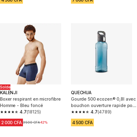
Solde
KALENJI
QUECHUA
Boxer respirant en microfibre
Gourde 500 ecozen® 0,8l avec
Homme - Bleu foncé
bouchon ouverture rapide pour
4.7
(18125)
la randonnée - Bleu
4.7
(4789)
4.7 out of 5 stars from 18125 reviews
4.7 out of 5 stars from 4789 r
2 000 CFA
4 500 CFA
Prix avant réduction
3 500 CFA
42%