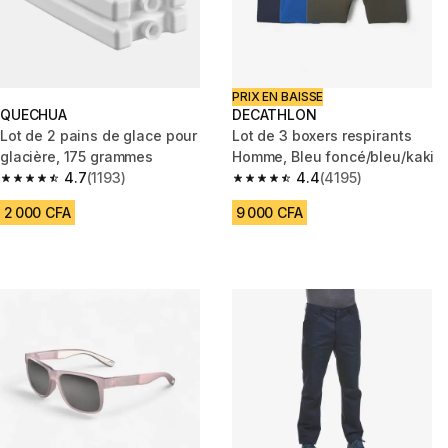
PRIX EN BAISSE
QUECHUA
DECATHLON
Lot de 2 pains de glace pour
Lot de 3 boxers respirants
glacière, 175 grammes
Homme, Bleu foncé/bleu/kaki
4.7
(1193)
4.4
(4195)
4.7 out of 5 stars from 1193 reviews
4.4 out of 5 stars from 4195 re
2 000 CFA
9 000 CFA