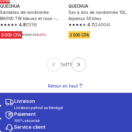
Solde
QUECHUA
QUECHUA
Sandales de randonnée
Sac à dos de randonnée 10L,
MH100 TW bleues et rose -
Arpenaz 50 bleu
enfant - 32 AU 37
4.8
(1319)
4.7
(24004)
4.8 out of 5 stars from 1319 reviews
4.7 out of 5 stars from 24004 
6 000 CFA
2 500 CFA
Prix avant réduction
9 000 CFA
33%
1
of
11
Retour en haut
Livraison
Livraison partout au Sénégal
Paiement
100% sécurisé
Service client