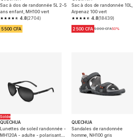
Sac à dos de randonnée 5L 2-5
Sac à dos de randonnée 10L,
ans enfant, MH100 vert
Arpenaz 100 vert
4.8
(2704)
4.8
(18439)
4.8 out of 5 stars from 2704 reviews
4.8 out of 5 stars from 18439 r
5 500 CFA
2 500 CFA
Prix avant réduction
5 000 CFA
50%
Solde
QUECHUA
QUECHUA
Lunettes de soleil randonnée -
Sandales de randonnée
MH120A - adulte - polarisantes
homme, NH100 gris