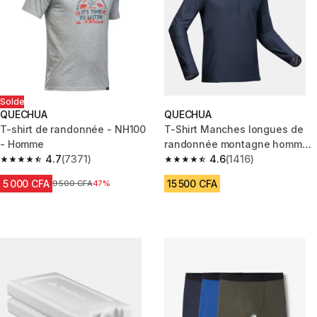
Solde
QUECHUA
QUECHUA
T-shirt de randonnée - NH100
T-Shirt Manches longues de
- Homme
randonnée montagne homme -
4.7
(7371)
MH500
4.6
(1416)
4.7 out of 5 stars from 7371 reviews
4.6 out of 5 stars from 1416 re
5 000 CFA
15 500 CFA
Prix avant réduction
9 500 CFA
47%