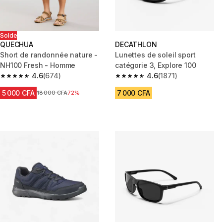
Solde
QUECHUA
DECATHLON
Short de randonnée nature -
Lunettes de soleil sport
NH100 Fresh - Homme
catégorie 3, Explore 100
4.6
(674)
4.6
(1871)
4.6 out of 5 stars from 674 reviews
4.6 out of 5 stars from 1871 re
5 000 CFA
7 000 CFA
Prix avant réduction
18 000 CFA
72%