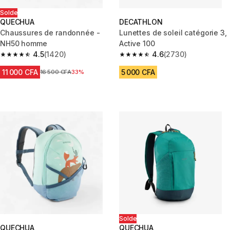
Solde
QUECHUA
DECATHLON
Chaussures de randonnée -
Lunettes de soleil catégorie 3,
NH50 homme
Active 100
4.5
(1420)
4.6
(2730)
4.5 out of 5 stars from 1420 reviews
4.6 out of 5 stars from 2730 re
11 000 CFA
5 000 CFA
Prix avant réduction
16 500 CFA
33%
Solde
QUECHUA
QUECHUA