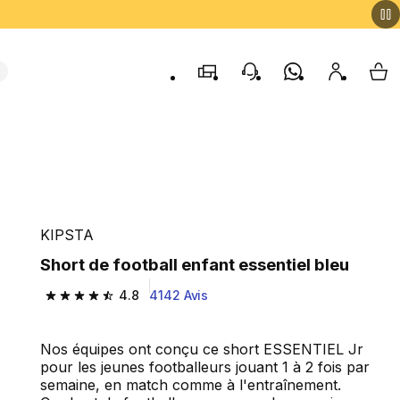
Magasins
contact
Whatsapp
Mon comp
My 
KIPSTA
Short de football enfant essentiel bleu
4.8
4142 Avis
4.8 out of 5 stars from 4142 reviews
Nos équipes ont conçu ce short ESSENTIEL Jr
pour les jeunes footballeurs jouant 1 à 2 fois par
semaine, en match comme à l'entraînement.