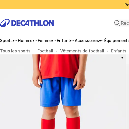
Ra
Open 
Sports
Homme
Femme
Enfant
Accessoires
Équipement
Accueil
Tous les sports
Football
Vêtements de football
Enfants