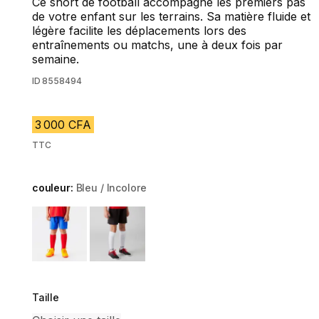
Ce short de football accompagne les premiers pas
de votre enfant sur les terrains. Sa matière fluide et
légère facilite les déplacements lors des
entraînements ou matchs, une à deux fois par
semaine.
ID
8558494
3 000 CFA
TTC
couleur:
Bleu / Incolore
Choose a variant
Taille