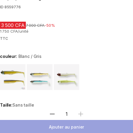
ID
8559776
3 500 CFA
Prix avant réduction
7 000 CFA
-50%
1 750 CFA/unité
TTC
couleur:
Blanc / Gris
Choose a variant
Taille:
Sans taille
Choisir une quantité
Ajouter au panier