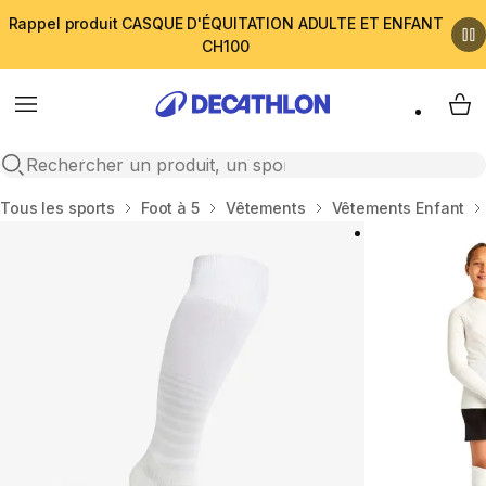
Rappel produit CASQUE D'ÉQUITATION ADULTE ET ENFANT
CH100
Menu
My 
Open search
Accueil
Tous les sports
Foot à 5
Vêtements
Vêtements Enfant