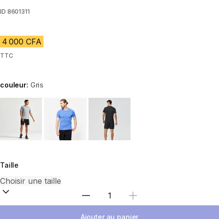
ID
8601311
4 000 CFA
TTC
couleur:
Gris
Choose a variant
Taille
Choisir une quantité
Ajouter au panier