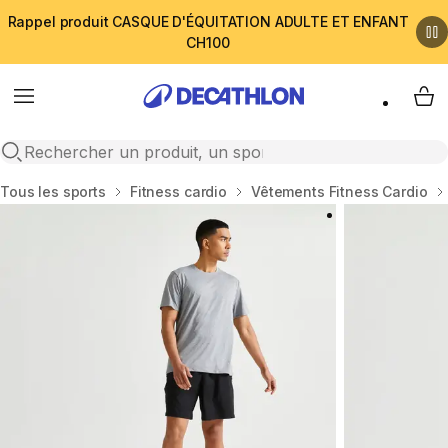
Rappel produit CASQUE D'ÉQUITATION ADULTE ET ENFANT
CH100
Menu
My 
Open search
Accueil
Tous les sports
Fitness cardio
Vêtements Fitness Cardio