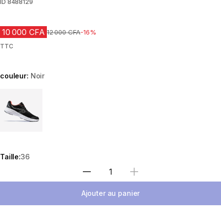
ID
8488129
10 000 CFA
Prix avant réduction
12 000 CFA
-16%
TTC
couleur:
Noir
Choose a variant
Taille:
36
Choisir une quantité
Ajouter au panier