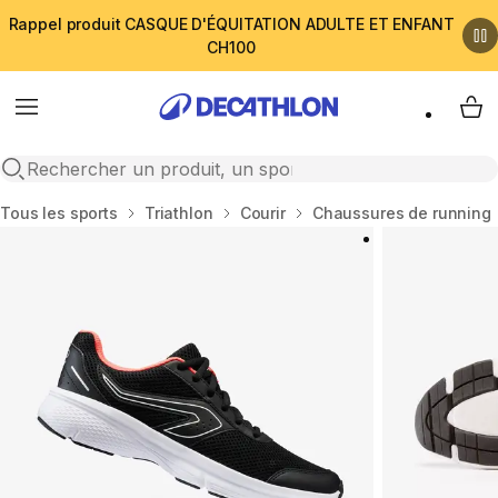
Rappel produit CASQUE D'ÉQUITATION ADULTE ET ENFANT
CH100
Menu
My 
Open search
Accueil
Tous les sports
Triathlon
Courir
Chaussures de running