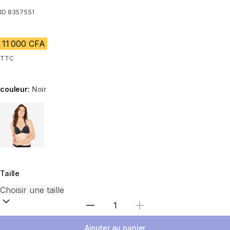
ID
8357551
11 000 CFA
TTC
couleur:
Noir
Choose a variant
Taille
Choisir une quantité
Ajouter au panier