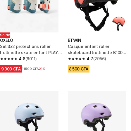
Solde
OXELO
BTWIN
Set 3x2 protections roller
Casque enfant roller
trottinette skate enfant PLAY
skateboard trottinette B100
Caktus
4.8
(8011)
corail
4.7
(2956)
4.8 out of 5 stars from 8011 reviews
4.7 out of 5 stars from 2956 re
9 000 CFA
8 500 CFA
Prix avant réduction
11 500 CFA
21%