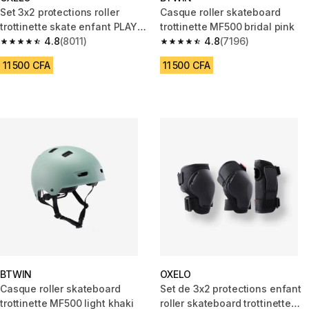
Set 3x2 protections roller
Casque roller skateboard
trottinette skate enfant PLAY
trottinette MF500 bridal pink
Bleu
4.8
(8011)
4.8
(7196)
4.8 out of 5 stars from 8011 reviews
4.8 out of 5 stars from 7196 re
11 500 CFA
11 500 CFA
BTWIN
OXELO
Casque roller skateboard
Set de 3x2 protections enfant
trottinette MF500 light khaki
roller skateboard trottinette