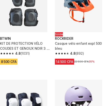
Solde
BTWIN
ROCKRIDER
KIT DE PROTECTION VÉLO
Casque vélo enfant expl 500
COUDES ET GENOUX NOIR 3 à
bleu
6 ANS TAILLE UNIQUE
4.8
(1031)
4.8
(892)
4.8 out of 5 stars from 1031 reviews
4.8 out of 5 stars from 892 rev
8 500 CFA
14 500 CFA
Prix avant réduction
22 500 CFA
35%