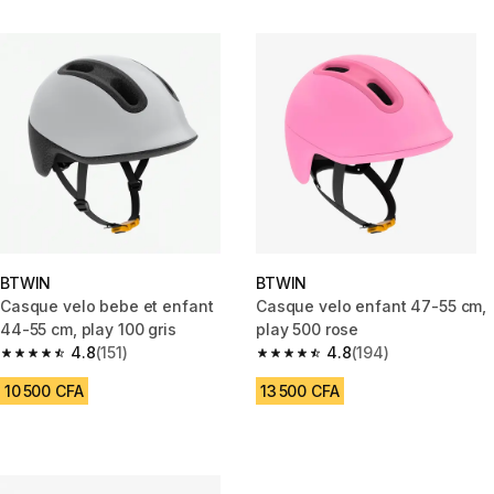
BTWIN
BTWIN
Casque velo bebe et enfant
Casque velo enfant 47-55 cm,
44-55 cm, play 100 gris
play 500 rose
4.8
(151)
4.8
(194)
4.8 out of 5 stars from 151 reviews
4.8 out of 5 stars from 194 rev
10 500 CFA
13 500 CFA