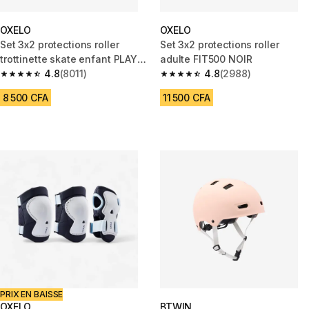
OXELO
OXELO
Set 3x2 protections roller
Set 3x2 protections roller
trottinette skate enfant PLAY
adulte FIT500 NOIR
Menthe
4.8
(8011)
4.8
(2988)
4.8 out of 5 stars from 8011 reviews
4.8 out of 5 stars from 2988 re
8 500 CFA
11 500 CFA
PRIX EN BAISSE
OXELO
BTWIN