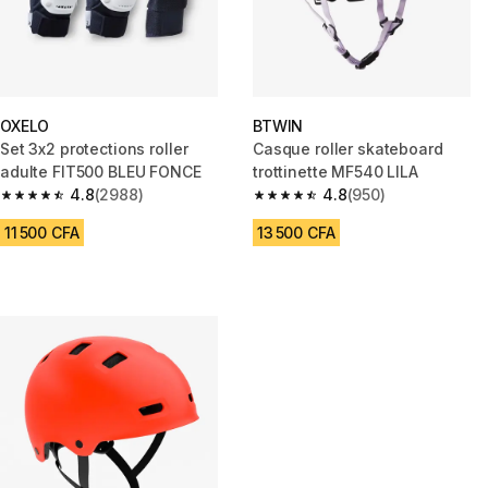
OXELO
BTWIN
Set 3x2 protections roller
Casque roller skateboard
adulte FIT500 BLEU FONCE
trottinette MF540 LILA
4.8
(2988)
4.8
(950)
4.8 out of 5 stars from 2988 reviews
4.8 out of 5 stars from 950 rev
11 500 CFA
13 500 CFA