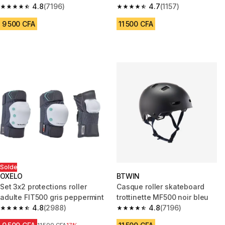
4.8
(7196)
100 noir
4.7
(1157)
4.8 out of 5 stars from 7196 reviews
4.7 out of 5 stars from 1157 rev
9 500 CFA
11 500 CFA
Solde
OXELO
BTWIN
Set 3x2 protections roller
Casque roller skateboard
adulte FIT500 gris peppermint
trottinette MF500 noir bleu
4.8
(2988)
4.8
(7196)
4.8 out of 5 stars from 2988 reviews
4.8 out of 5 stars from 7196 re