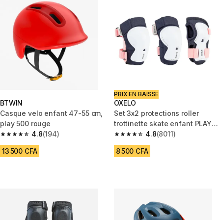
PRIX EN BAISSE
BTWIN
OXELO
Casque velo enfant 47-55 cm,
Set 3x2 protections roller
play 500 rouge
trottinette skate enfant PLAY
4.8
(194)
Bridal Pink
4.8
(8011)
4.8 out of 5 stars from 194 reviews
4.8 out of 5 stars from 8011 re
13 500 CFA
8 500 CFA