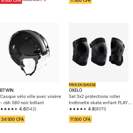
9 500 CFA
11 500 CFA
Prix avant réduction
11 500 CFA
17%
PRIX EN BAISSE
BTWIN
OXELO
Casque vélo ville avec visière
Set 3x2 protections roller
- cbh 580 noir brillant
trottinette skate enfant PLAY
4.6
(542)
noir
4.8
(8011)
4.6 out of 5 stars from 542 reviews
4.8 out of 5 stars from 8011 re
34 500 CFA
11 500 CFA