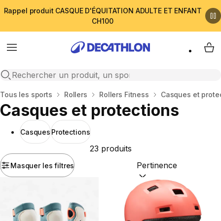
Rappel produit CASQUE D'ÉQUITATION ADULTE ET ENFANT
CH100
Menu
My 
Open search
Accueil
Tous les sports
Rollers
Rollers Fitness
Casques et prote
Casques et protections
Casques
Protections
23 produits
Masquer les filtres
Trier par :
(optional)