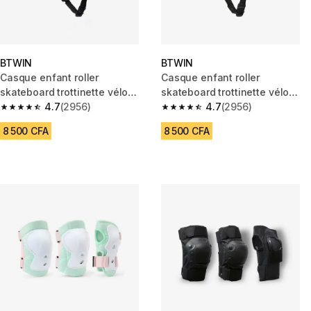
BTWIN
BTWIN
Casque enfant roller
Casque enfant roller
skateboard trottinette vélo
skateboard trottinette vélo
B100 bleu pastel
4.7
(2956)
B100 lila
4.7
(2956)
4.7 out of 5 stars from 2956 reviews
4.7 out of 5 stars from 2956 re
8 500 CFA
8 500 CFA