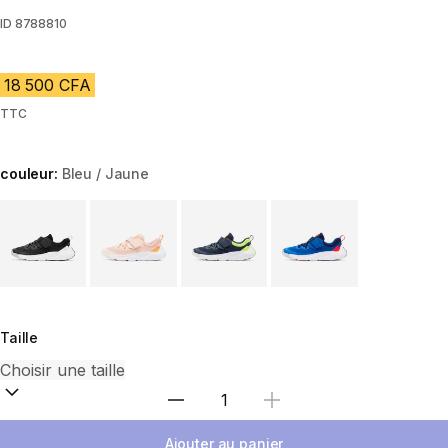
ID
8788810
18 500 CFA
TTC
couleur:
Bleu / Jaune
Choose a variant
Taille
Choisir une quantité
Ajouter au panier