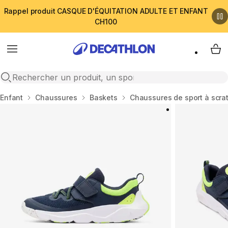
Rappel produit CASQUE D'ÉQUITATION ADULTE ET ENFANT
CH100
Menu
My 
Open search
Accueil
Enfant
Chaussures
Baskets
Chaussures de sport à scrat