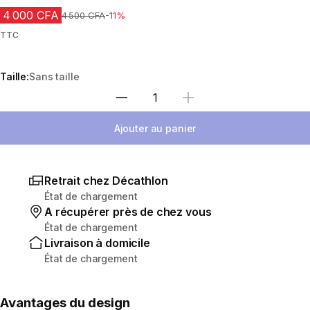
4 000 CFA
Prix avant réduction
4 500 CFA
-11%
TTC
Taille:
Sans taille
Choisir une quantité
Ajouter au panier
Retrait chez Décathlon
État de chargement
A récupérer près de chez vous
État de chargement
Livraison à domicile
État de chargement
Avantages du design