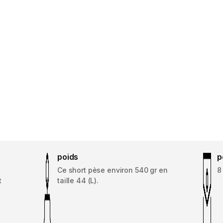
poids
p
Ce short pèse environ 540 gr en
8
t
taille 44 (L).