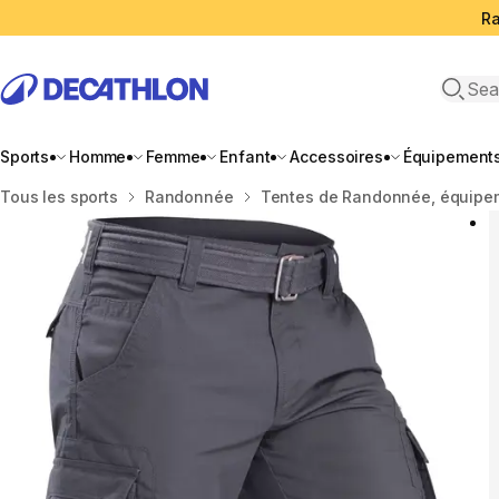
Ra
Open 
Sports
Homme
Femme
Enfant
Accessoires
Équipement
Accueil
Tous les sports
Randonnée
Tentes de Randonnée, équipe