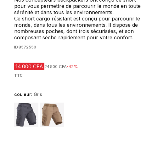
pour vous permettre de parcourir le monde en toute
sérénité et dans tous les environnements.
Ce short cargo résistant est conçu pour parcourir le
monde, dans tous les environnements. Il dispose de
nombreuses poches, dont trois sécurisées, et son
composant sèche rapidement pour votre confort.
ID
8572550
14 000 CFA
Prix avant réduction
24 500 CFA
-42%
TTC
couleur:
Gris
Choose a variant