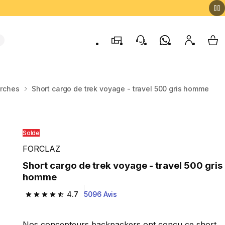
Magasins
contact
Whatsapp
My accou
My 
orches
Short cargo de trek voyage - travel 500 gris homme
Solde
FORCLAZ
Short cargo de trek voyage - travel 500 gris
homme
4.7
5096 Avis
4.7 out of 5 stars from 5096 reviews
Nos concepteurs backpackers ont conçu ce short