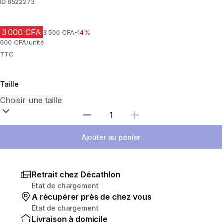
ID
8522273
3 000 CFA
Prix avant réduction
3 500 CFA
-14%
600 CFA/unité
TTC
Taille
Choisir une quantité
Ajouter au panier
Retrait chez Décathlon
État de chargement
A récupérer près de chez vous
État de chargement
Livraison à domicile