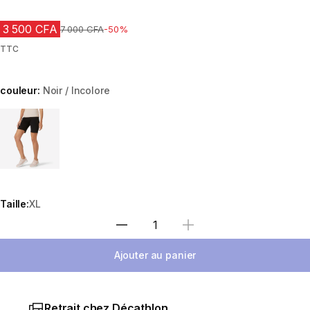
3 500 CFA
Prix avant réduction
7 000 CFA
-50%
TTC
couleur:
Noir / Incolore
Choose a variant
Taille:
XL
Choisir une quantité
Ajouter au panier
Retrait chez Décathlon