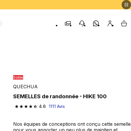
Magasins
contact
Whatsapp
Mon comp
My 
Solde
QUECHUA
SEMELLES de randonnée - HIKE 100
4.6
1111 Avis
4.6 out of 5 stars from 1111 reviews
Nos équipes de conceptions ont conçu cette semelle
pour vous apporter un peu plus de maintien et