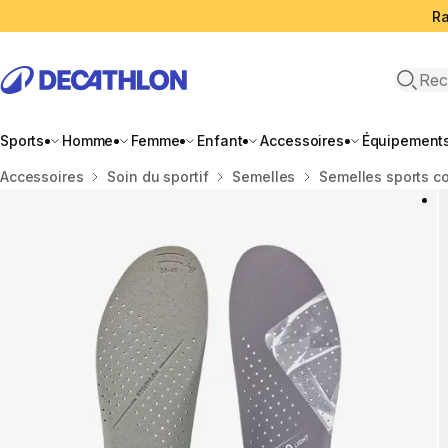
Ra
Open 
Sports
Homme
Femme
Enfant
Accessoires
Équipement
Accueil
Accessoires
Soin du sportif
Semelles
Semelles sports co