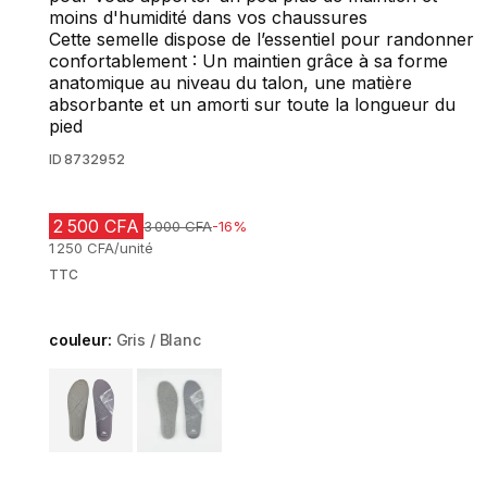
moins d'humidité dans vos chaussures
Cette semelle dispose de l’essentiel pour randonner
confortablement : Un maintien grâce à sa forme
anatomique au niveau du talon, une matière
absorbante et un amorti sur toute la longueur du
pied
ID
8732952
2 500 CFA
Prix avant réduction
3 000 CFA
-16%
1 250 CFA/unité
TTC
couleur:
Gris / Blanc
Choose a variant