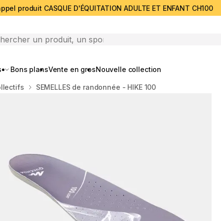
ppel produit CASQUE D'ÉQUITATION ADULTE ET ENFANT CH100
search
s
Bons plans
Vente en gros
Nouvelle collection
llectifs
SEMELLES de randonnée - HIKE 100