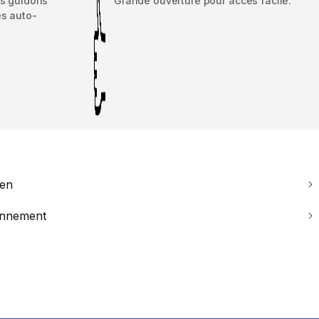
es guidons
Grande ouverture pour accès facile.
es auto-
ien
ronnement