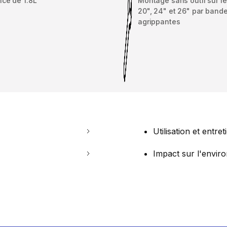
ce de 1.8L
Montage sans outil sur l
20", 24" et 26" par band
agrippantes
Utilisation et entret
Impact sur l'envi