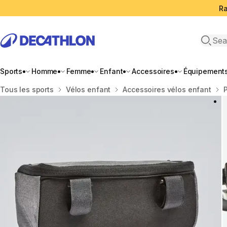
Ra
Open 
Sports
Homme
Femme
Enfant
Accessoires
Équipement
Accueil
Tous les sports
Vélos enfant
Accessoires vélos enfant