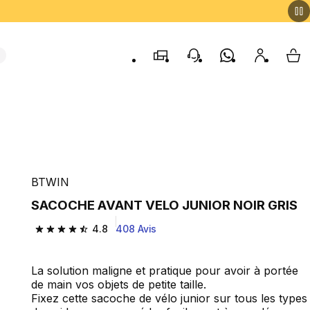
Magasins
contact
Whatsapp
My accou
My 
BTWIN
SACOCHE AVANT VELO JUNIOR NOIR GRIS
4.8
408 Avis
4.8 out of 5 stars from 408 reviews
La solution maligne et pratique pour avoir à portée
de main vos objets de petite taille.
Fixez cette sacoche de vélo junior sur tous les types