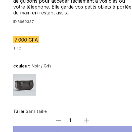
de guidons pour accéder facilement à vos clés ou
votre téléphone. Elle garde vos petits objets à portée
de main en restant assis.
ID
8669337
7 000 CFA
TTC
couleur:
Noir / Gris
Choose a variant
Taille:
Sans taille
Choisir une quantité