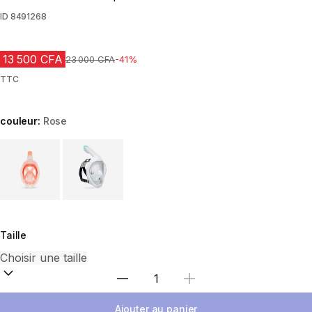
ID
8491268
13 500 CFA
Prix avant réduction
23 000 CFA
-41%
TTC
couleur:
Rose
Choose a variant
Taille
Choisir une quantité
Ajouter au panier