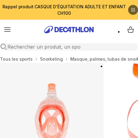
Rappel produit CASQUE D'ÉQUITATION ADULTE ET ENFANT
CH100
Menu
My 
Open search
Accueil
Tous les sports
Snorkeling
Masque, palmes, tubas de snor