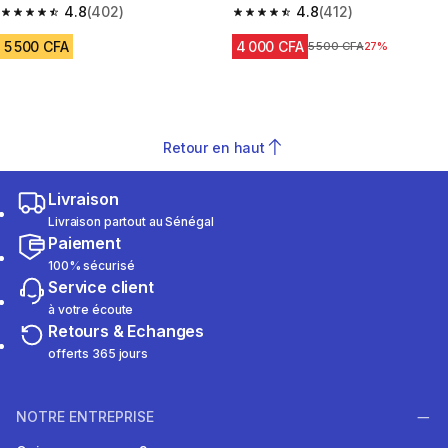
4.8
(402)
BANDE VERTE
4.8
(412)
4.8 out of 5 stars from 402 reviews
4.8 out of 5 stars from 412 rev
5 500 CFA
4 000 CFA
Prix avant réduction
5 500 CFA
27%
Retour en haut
Livraison
Livraison partout au Sénégal
Paiement
100% sécurisé
Service client
à votre écoute
Retours & Echanges
offerts 365 jours
NOTRE ENTREPRISE