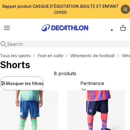
Rappel produit CASQUE D'ÉQUITATION ADULTE ET ENFANT
CH100
Menu
My 
Open search
Accueil
Tous les sports
Foot en salle
Vêtements de football
Vêt
Shorts
8 produits
Masquer les filtres
Trier par :
(optional)