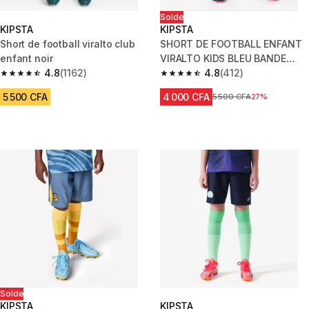
Solde
KIPSTA
KIPSTA
Short de football viralto club
SHORT DE FOOTBALL ENFANT
enfant noir
VIRALTO KIDS BLEU BANDE
4.8
(1162)
ROUGE
4.8
(412)
4.8 out of 5 stars from 1162 reviews
4.8 out of 5 stars from 412 rev
5 500 CFA
4 000 CFA
Prix avant réduction
5 500 CFA
27%
Solde
KIPSTA
KIPSTA