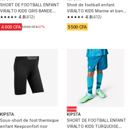
SHORT DE FOOTBALL ENFANT
Short de football enfant
VIRALTO KIDS GRIS BANDE
VIRALTO KIDS Marine et bande
ORANGE
4.8
(412)
verte
4.8
(412)
4.8 out of 5 stars from 412 reviews
4.8 out of 5 stars from 412 rev
4 000 CFA
5 500 CFA
Prix avant réduction
5 500 CFA
27%
Solde
KIPSTA
KIPSTA
Sous-short de foot thermique
SHORT DE FOOTBALL ENFANT
enfant Keepconfort noir
VIRALTO KIDS TURQUOISE