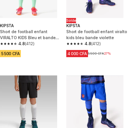
Solde
KIPSTA
KIPSTA
Short de football enfant
Short de football enfant viralto
VIRALTO KIDS Bleu et bande
kids bleu bande violette
verte
4.8
(412)
4.8
(412)
4.8 out of 5 stars from 412 reviews
4.8 out of 5 stars from 412 rev
5 500 CFA
4 000 CFA
Prix avant réduction
5 500 CFA
27%