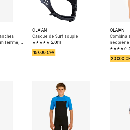
OLAIAN
OLAIAN
manches
Casque de Surf souple
Combinais
mm femme,
5.0
(1)
néoprène
5.0 out of 5 stars from 1 reviews
m 258 reviews
4.6 out of
15 000 CFA
20 000 C