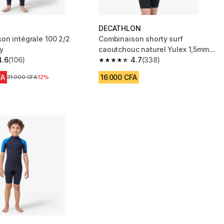
DECATHLON
on intégrale 100 2/2
Combinaison shorty surf
y
caoutchouc naturel Yulex 1,5mm
4.6
(106)
enfant, 100 noir bleu
4.7
(338)
 5 stars from 106 reviews
4.7 out of 5 stars from 338 reviews
FA
16 000 CFA
Prix avant réduction
31 000 CFA
12%