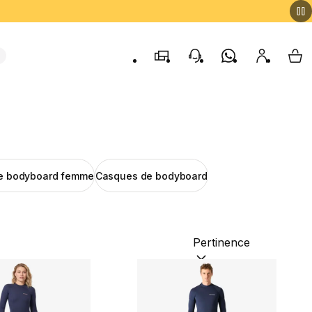
Magasins
contact
Whatsapp
Mon comp
My 
de bodyboard femme
Casques de bodyboard
Trier par :
(optional)