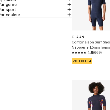
Par genre
ar sport
Par couleur
OLAIAN
Combinaison Surf Shor
Néoprène 1,5mm homm
marine
4.6
(669)
4.6 out of 5 stars fro
20 000 CFA