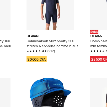
Solde
OLAIAN
OLAIAN
ty 100
Combinaison Surf Shorty 500
Combinais
e bleu
stretch Néoprène homme bleue
mm femme 
4.6
(212)
m 669 reviews
4.6 out of 5 stars from 212 reviews
4.5 out of
30 000 CFA
28 500 C