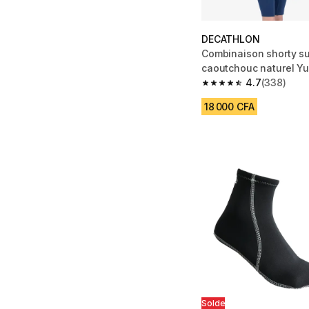
DECATHLON
Combinaison shorty su
caoutchouc naturel Yu
enfant, 100 bleu vert
4.7
(338)
4.7 out of 5 stars fro
18 000 CFA
Solde