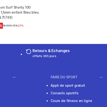
on Surf Shorty 100
1,5mm enfant Bleu bleu
4.7
(788)
 5 stars from 788 reviews
FA
Prix avant réduction
18 000 CFA
22%
Retours & Echanges
offerts 365 jours
FAIRE DU SPORT
Appli de sport gratuit
Conseils sportifs
Cours de fitness en ligne