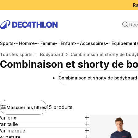
Ra
Open 
Sports
Homme
Femme
Enfant
Accessoires
Équipement
Accueil
Tous les sports
Bodyboard
Combinaison et shorty de body
Combinaison et shorty de b
Combinaison et shorty de bodyboard
15 produits
Masquer les filtres
ar prix
ar taille
Par marque
By nature