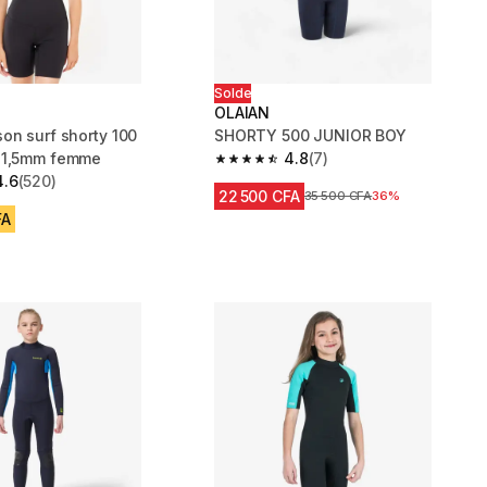
Solde
OLAIAN
on surf shorty 100
SHORTY 500 JUNIOR BOY
 1,5mm femme
4.8
(7)
4.8 out of 5 stars from 7 reviews
4.6
(520)
 5 stars from 520 reviews
22 500 CFA
Prix avant réduction
35 500 CFA
36%
FA