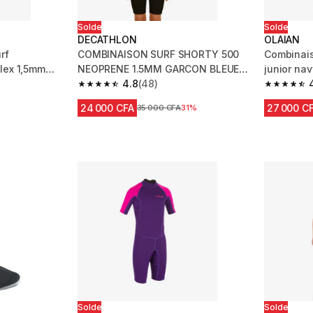
Solde
Solde
DECATHLON
OLAIAN
rf
COMBINAISON SURF SHORTY 500
Combinais
lex 1,5mm
NEOPRENE 1.5MM GARCON BLEUE
junior nav
NOIRE
4.8
(48)
m 338 reviews
4.8 out of 5 stars from 48 reviews
4.6 out of
24 000 CFA
27 000 C
Prix avant réduction
35 000 CFA
31%
Solde
Solde