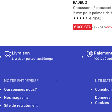
RADBUG
Chaussons / chausset
2 mm pour palmes de 
4.4
(50)
4.4 out of 5 stars fro
6 000 CFA
Prix avant réd
7 500 CFA
20
Livraison
Paiemen
Livraison partout au Sénégal
100% sécur
NOTRE ENTREPRISE
UTILISAT
Qui sommes nous?
Conditions
Nos magasins
Données 
Cookies
Site de recrutement