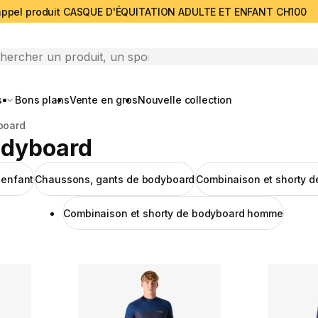
ppel produit CASQUE D'ÉQUITATION ADULTE ET ENFANT CH100
search
s
Bons plans
Vente en gros
Nouvelle collection
board
odyboard
 enfant
Chaussons, gants de bodyboard
Combinaison et shorty 
Combinaison et shorty de bodyboard homme