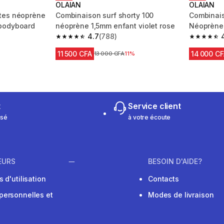
OLAIAN
OLAIAN
tes néoprène
Combinaison surf shorty 100
Combinais
bodyboard
néoprène 1,5mm enfant violet rose
Néoprène 
4.7
(788)
m 50 reviews
4.7 out of 5 stars from 788 reviews
4.7 out of
11 500 CFA
14 000 C
uction
%
Prix avant réduction
13 000 CFA
11%
t
Service client
isé
à votre écoute
EURS
BESOIN D'AIDE?
 d'utilisation
Contacts
personnelles et
Modes de livraison