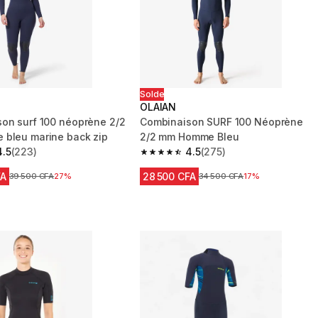
Solde
OLAIAN
on surf 100 néoprène 2/2
Combinaison SURF 100 Néoprène
bleu marine back zip
2/2 mm Homme Bleu
4.5
(223)
4.5
(275)
 5 stars from 223 reviews
4.5 out of 5 stars from 275 reviews
FA
28 500 CFA
Prix avant réduction
39 500 CFA
27%
Prix avant réduction
34 500 CFA
17%