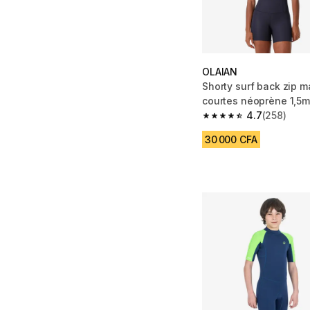
OLAIAN
Shorty surf back zip 
courtes néoprène 1,5
500 Pétales
4.7
(258)
4.7 out of 5 stars fro
30 000 CFA